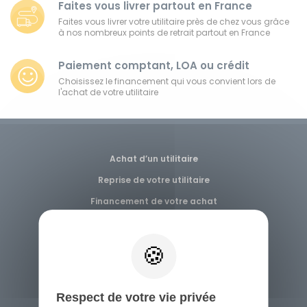
Faites vous livrer partout en France
Véhicules 0 km
Faites vous livrer votre utilitaire près de chez vous grâce
à nos nombreux points de retrait partout en France
Tous les véhicules
Paiement comptant, LOA ou crédit
Choisissez le financement qui vous convient lors de
Réservation véhicule
l'achat de votre utilitaire
Financement utilitaire
Achat d’un utilitaire
Reprise de votre utilitaire
Financement de votre achat
Livraison près de chez vous
Qui sommes-nous ?
Agences
Carrières
Respect de votre vie privée