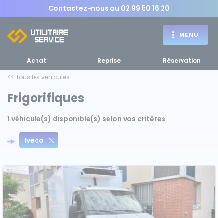
Contactez-nous au
02 99 50 16 20
MENU
Achat
Reprise
Réservation
<< Tous les véhicules
Frigorifiques
Achat
1 véhicule(s) disponible(s) selon vos critères
RETOUR
RETOUR MENU
d'un utilitaire
MENU
Iveco
Bennes, plateaux
Fourgons Camionnettes
spécifiques