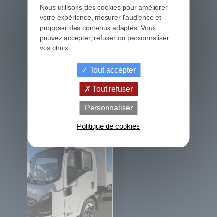
Documents administratifs
Nous utilisons des cookies pour améliorer
Blog Utilitaire Service
votre expérience, mesurer l'audience et
proposer des contenus adaptés. Vous
Actualités
pouvez accepter, refuser ou personnaliser
Foire aux questions
vos choix.
Politique de confidentialité
Tout accepter
Politique de cookies
Tout refuser
Exercez vos droits
de
La Location
Contact
Le crédit
Personnaliser
Financement
votre
avec Option
classique
achat
d'Achat (LOA)
Politique de cookies