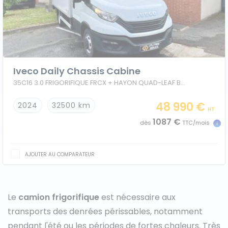
Caisses grands volumes
Frigorifiques
Iveco Daily Chassis Cabine
35C16 3.0 FRIGORIFIQUE FRCX + HAYON QUAD-LEAF BVM6
48 990 €
2024
32500 km
HT
Voitures de société et Pick-
1087 €
Minibus
dès
TTC/mois
up
AJOUTER AU COMPARATEUR
MARQUES
Le
camion frigorifique
est nécessaire aux
Citroën
transports des denrées périssables, notamment
Fiat
pendant l'été ou les périodes de fortes chaleurs. Très