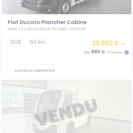
Ford
Fiat Ducato Plancher Cabine
Isuzu
MAXI 3.5 L 140 CH PACK TECHNO - PICK UP
Iveco
39 990 €
2025
150 km
HT
889 €
dès
TTC/mois
Maxus
Nissan
AJOUTER AU COMPARATEUR
Peugeot
Renault
Volkswagen