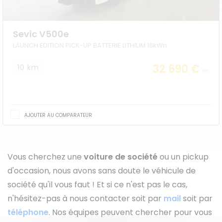
Véhicules 0 km
Sevic V500e
Tous les véhicules
LAUNCH EDITION PICK-UP BATTERIE LITHIUM 16kWh
Réservation véhicule
32 690 €
10 km
HT
Financement utilitaire
AJOUTER AU COMPARATEUR
Vous cherchez une
voiture de société
ou un pickup
d'occasion, nous avons sans doute le véhicule de
société qu'il vous faut ! Et si ce n'est pas le cas,
n'hésitez-pas à nous contacter soit par
mail
soit par
téléphone
. Nos équipes peuvent chercher pour vous