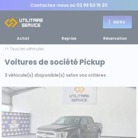
Contactez-nous au
02 99 50 16 20
MENU
Achat
Reprise
Réservation
<< Tous les véhicules
Voitures de société Pickup
Achat
3 véhicule(s) disponible(s) selon vos critères
RETOUR
RETOUR MENU
d'un utilitaire
MENU
Bennes, plateaux
Fourgons Camionnettes
spécifiques