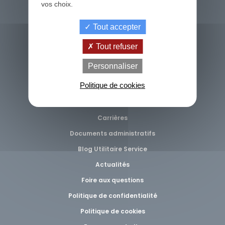
vos choix.
Achat d’un utilitaire
Tout accepter
Reprise de votre utilitaire
Tout refuser
Financement de votre achat
de
La Location
Le crédit
Personnaliser
Financement
votre
avec Option
Livraison près de chez vous
classique
achat
d'Achat (LOA)
Politique de cookies
Qui sommes-nous ?
Agences
Carrières
Documents administratifs
Blog Utilitaire Service
Actualités
Foire aux questions
Politique de confidentialité
Politique de cookies