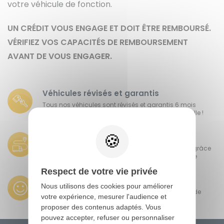
votre véhicule de fonction.
UN CRÉDIT VOUS ENGAGE ET DOIT ÊTRE REMBOURSÉ.
VÉRIFIEZ VOS CAPACITÉS DE REMBOURSEMENT
AVANT DE VOUS ENGAGER.
Véhicules révisés et garantis
Tous nos véhicules sont révisés et garantis 6 mois
minimum, c'est l'assurance d'avoir l'esprit tranquille !
Faites vous livrer partout en France
Faites vous livrer votre utilitaire près de chez vous grâce
à nos nombreux points de retrait partout en France
Respect de votre vie privée
Paiement comptant, LOA ou crédit
Nous utilisons des cookies pour améliorer
Choisissez le financement qui vous convient lors de
votre expérience, mesurer l'audience et
l'achat de votre utilitaire
proposer des contenus adaptés. Vous
pouvez accepter, refuser ou personnaliser