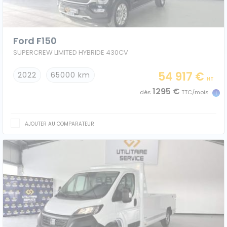
Ford F150
SUPERCREW LIMITED HYBRIDE 430CV
Caisses grands volumes
Frigorifiques
54 917 €
2022
65000 km
HT
1295 €
dès
TTC/mois
Voitures de société et Pick-
Minibus
AJOUTER AU COMPARATEUR
up
MARQUES
Citroën
Fiat