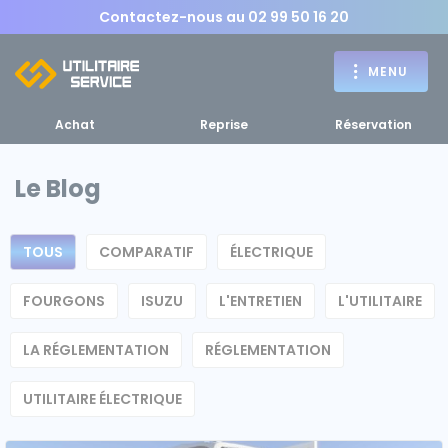
Contactez-nous au
02 99 50 16 20
MENU
Achat
Reprise
Réservation
Le Blog
Achat
TOUS
COMPARATIF
ÉLECTRIQUE
RETOUR
RETOUR MENU
d'un utilitaire
MENU
FOURGONS
ISUZU
L'ENTRETIEN
L'UTILITAIRE
LA RÉGLEMENTATION
RÉGLEMENTATION
UTILITAIRE ÉLECTRIQUE
Bennes, plateaux
Fourgons Camionnettes
spécifiques