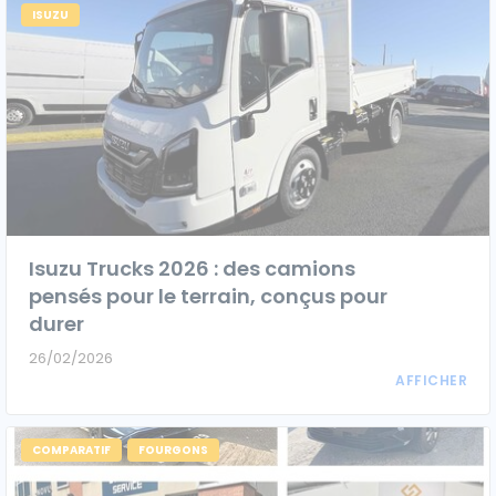
ISUZU
Caisses grands volumes
Frigorifiques
Voitures de société et Pick-
Isuzu Trucks 2026 : des camions
Minibus
up
pensés pour le terrain, conçus pour
durer
26/02/2026
MARQUES
Citroën
COMPARATIF
FOURGONS
Fiat