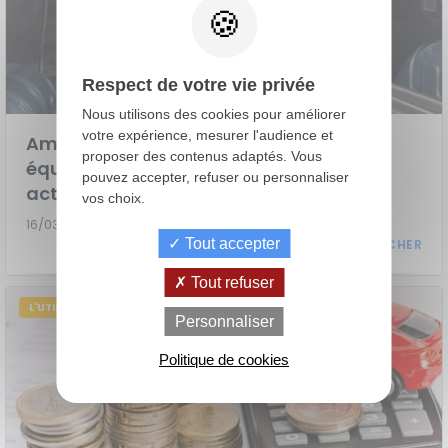
Respect de votre vie privée
Nous utilisons des cookies pour améliorer
votre expérience, mesurer l'audience et
Aménager son utilitaire : les
proposer des contenus adaptés. Vous
équipements essentiels pour votre
pouvez accepter, refuser ou personnaliser
activité professionnelle
vos choix.
16/03/2023
Tout accepter
Tout refuser
de
La Location
L'UTILITAIRE
Le crédit
Personnaliser
Financement
votre
avec Option
classique
achat
d'Achat (LOA)
Politique de cookies