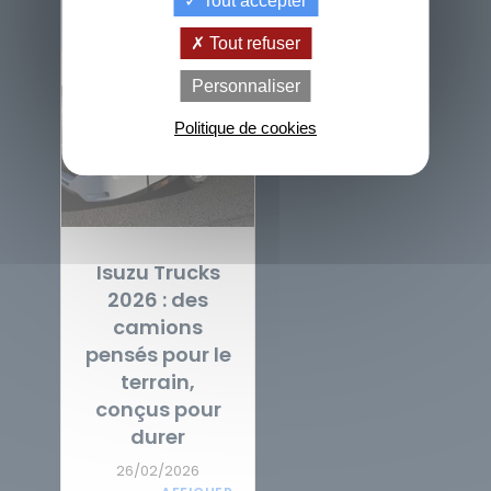
Tout accepter
Tout refuser
de
La Location
Le crédit
Personnaliser
Financement
votre
avec Option
classique
achat
d'Achat (LOA)
Politique de cookies
Isuzu Trucks
2026 : des
camions
pensés pour le
terrain,
conçus pour
durer
26/02/2026