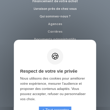
Financement de votre achat
Véhicules 0 km
Livraison près de chez vous
Qui sommes-nous ?
Tous les véhicules
Agences
Réservation véhicule
Carrières
Documents administratifs
Financement utilitaire
Blog Utilitaire Service
Actualités
Foire aux questions
Politique de confidentialité
Respect de votre vie privée
Politique de cookies
Nous utilisons des cookies pour améliorer
votre expérience, mesurer l'audience et
Exercez vos droits
proposer des contenus adaptés. Vous
Contact
pouvez accepter, refuser ou personnaliser
vos choix.