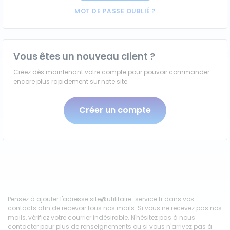
MOT DE PASSE OUBLIÉ ?
Caisses grands volumes
Frigorifiques
Vous êtes un nouveau client ?
Créez dès maintenant votre compte pour pouvoir commander
encore plus rapidement sur note site.
Créer un compte
Voitures de société et Pick-
Minibus
up
MARQUES
Citroën
Pensez à ajouter l'adresse site@utilitaire-service.fr dans vos
contacts afin de recevoir tous nos mails. Si vous ne recevez pas nos
mails, vérifiez votre courrier indésirable. N'hésitez pas à nous
Fiat
contacter pour plus de renseignements ou si vous n'arrivez pas à