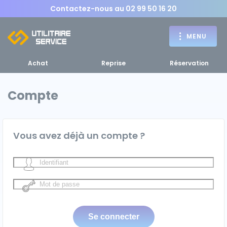
Contactez-nous au
02 99 50 16 20
MENU
Achat
Reprise
Réservation
Compte
Achat
RETOUR
Vous avez déjà un compte ?
RETOUR MENU
d'un utilitaire
MENU
Bennes, plateaux
Fourgons Camionnettes
spécifiques