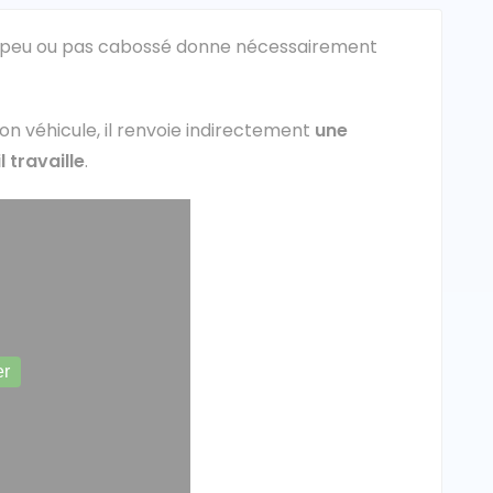
et peu ou pas cabossé donne nécessairement
on véhicule, il renvoie indirectement
une
 travaille
.
er