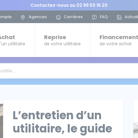
Contactez-nous au
02 99 50 16 20
ompte
Agences
Carrières
FAQ
Actual
Achat
Reprise
Financemen
'un utilitaire
de votre utilitaire
de votre achat
modèle…
L’entretien d’un
utilitaire, le guide