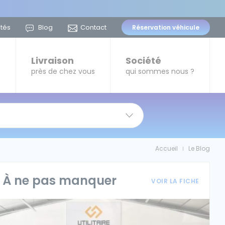
ités
Blog
Contact
Réservation
véhicule
t
Livraison
Société
près de chez vous
qui sommes nous ?
Accueil
Le Blog
|
À ne pas manquer
VOIR LA FICHE