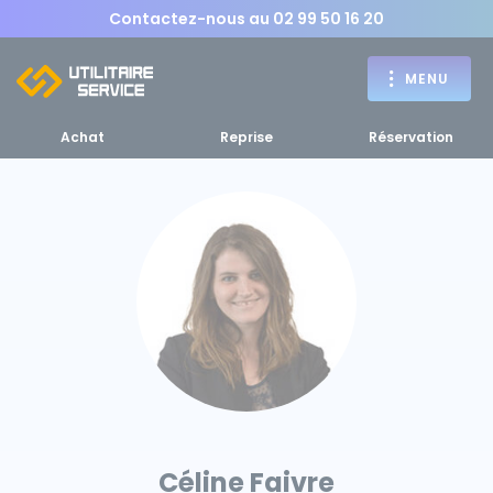
Contactez-nous au
02 99 50 16 20
MENU
Achat
Reprise
Réservation
Achat
RETOUR
RETOUR MENU
d'un utilitaire
MENU
Bennes, plateaux
Fourgons Camionnettes
spécifiques
Céline Faivre