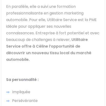
En parallèle, elle a suivi une formation
Véhicules 0 km
professionnalisante en gestion marketing
Tous les véhicules
automobile. Pour elle, Utilitaire Service est la PME
idéale pour appliquer ses nouvelles
Réservation véhicule
connaissances. Entreprise à fort potentiel et avec
beaucoup de challenges à relever,
Utilitaire
Financement utilitaire
Service offre à Céline l’opportunité de
découvrir un nouveau tissu local du marché
automobile.
Sa personnalité :
Impliquée
Persévérante