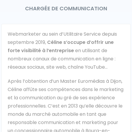
CHARGÉE DE COMMUNICATION
Caisses grands volumes
Frigorifiques
Webmarketer au sein d’Utilitaire Service depuis
septembre 2019,
Céline s’occupe d’offrir une
forte visibilité à l’entreprise
en utilisant de
nombreux canaux de communication en ligne :
réseaux sociaux, site web, chaîne YouTube…
Voitures de société et Pick-
Minibus
up
Après l’obtention d’un Master Euromédias à Dijon,
Céline affûte ses compétences dans le marketing
MARQUES
et la communication au gré de ses expérience
professionnelles. C’est en 2013 qu’elle découvre le
monde du marché automobile en tant que
Citroën
responsable communication et marketing pour
Fiat
un concessionnaire automobile à Bourg-en-