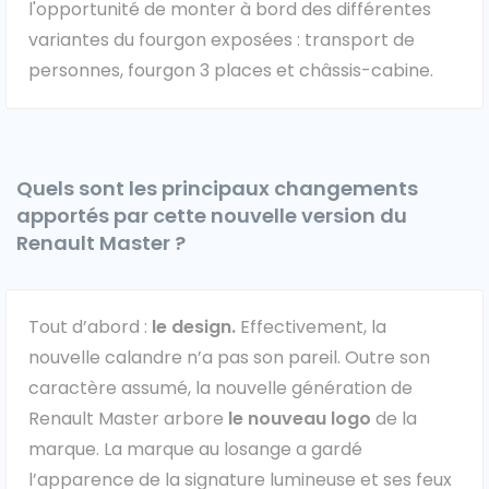
l'opportunité de monter à bord des différentes
variantes du fourgon exposées : transport de
Ford
personnes, fourgon 3 places et châssis-cabine.
Isuzu
Iveco
Quels sont les principaux changements
Maxus
apportés par cette nouvelle version du
Renault Master ?
Nissan
Peugeot
Tout d’abord :
le design.
Effectivement, la
nouvelle calandre n’a pas son pareil. Outre son
Renault
caractère assumé, la nouvelle génération de
Volkswagen
Renault Master arbore
le nouveau logo
de la
marque. La marque au losange a gardé
l’apparence de la signature lumineuse et ses feux