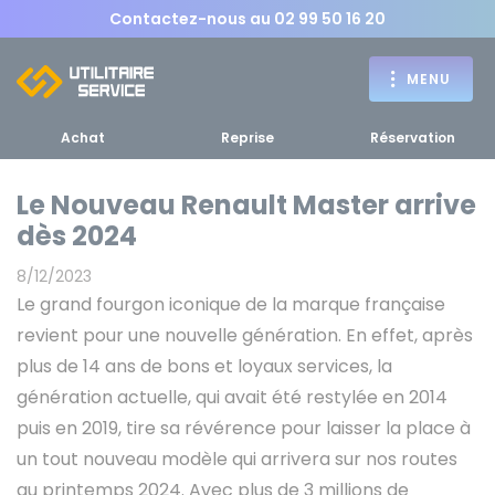
Contactez-nous au
02 99 50 16 20
MENU
Achat
Reprise
Réservation
Le Nouveau Renault Master arrive
dès 2024
Achat
8/12/2023
RETOUR
Le grand fourgon iconique de la marque française
RETOUR MENU
d'un utilitaire
MENU
revient pour une nouvelle génération. En effet, après
plus de 14 ans de bons et loyaux services, la
génération actuelle, qui avait été restylée en 2014
puis en 2019, tire sa révérence pour laisser la place à
Bennes, plateaux
un tout nouveau modèle qui arrivera sur nos routes
Fourgons Camionnettes
spécifiques
au printemps 2024. Avec plus de 3 millions de