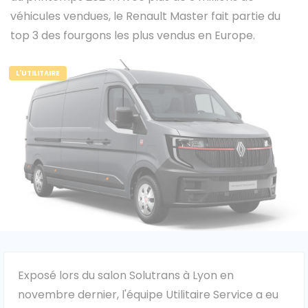
véhicules vendues, le Renault Master fait partie du
top 3 des fourgons les plus vendus en Europe.
Caisses grands volumes
Frigorifiques
L'UTILITAIRE
Voitures de société et Pick-
Minibus
up
MARQUES
Citroën
Exposé lors du salon Solutrans à Lyon en
novembre dernier, l'équipe Utilitaire Service a eu
Fiat