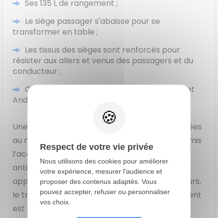
Ses 135 L de rangement ;
Le siège passager s'abaisse pour se
transformer en table ;
Les tissus des sièges sont renforcés pour
résister aux allers et venus des passagers et du
conducteur ;
Connectivité smartphone : Apple CarPlay et
Android Auto sans fil.
Une vingtaine d’aides à la conduite sont intégrées
au nouveau Renault Master, le constructeur a mis
Respect de votre vie privée
l’accent sur le confort et la sécurité tout en
Nous utilisons des cookies pour améliorer
anticipant la nouvelle norme GSR II qui sera en
votre expérience, mesurer l'audience et
application dès le mois de juillet 2024. Par ailleurs,
proposer des contenus adaptés. Vous
pouvez accepter, refuser ou personnaliser
le train avant a été retravaillé, son empattement
vos choix.
est raccourci par rapport à la version