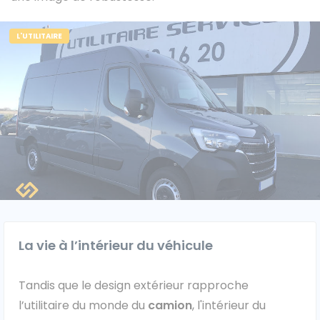
L'UTILITAIRE
Caisses grands volumes
Frigorifiques
Voitures de société et Pick-
Minibus
up
MARQUES
La vie à l’intérieur du véhicule
Citroën
Tandis que le design extérieur rapproche
l’utilitaire du monde du
camion
, l'intérieur du
Fiat