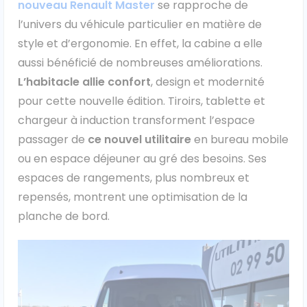
nouveau Renault Master
se rapproche de
l’univers du véhicule particulier en matière de
Ford
style et d’ergonomie. En effet, la cabine a elle
Isuzu
aussi bénéficié de nombreuses améliorations.
L’habitacle allie confort
, design et modernité
Iveco
pour cette nouvelle édition. Tiroirs, tablette et
chargeur à induction transforment l’espace
Maxus
passager de
ce nouvel utilitaire
en bureau mobile
ou en espace déjeuner au gré des besoins. Ses
Nissan
espaces de rangements, plus nombreux et
Peugeot
repensés, montrent une optimisation de la
planche de bord.
Renault
Volkswagen