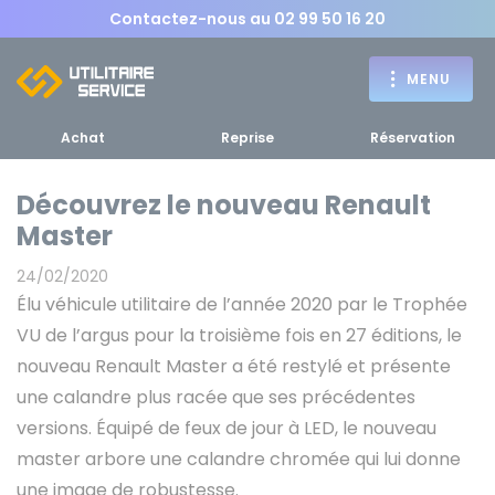
Contactez-nous au
02 99 50 16 20
MENU
Achat
Reprise
Réservation
Découvrez le nouveau Renault
Master
Achat
24/02/2020
RETOUR
Élu véhicule utilitaire de l’année 2020 par le Trophée
RETOUR MENU
d'un utilitaire
MENU
VU de l’argus pour la troisième fois en 27 éditions, le
nouveau Renault Master a été restylé et présente
une calandre plus racée que ses précédentes
versions. Équipé de feux de jour à LED, le nouveau
Bennes, plateaux
master arbore une calandre chromée qui lui donne
Fourgons Camionnettes
spécifiques
une image de robustesse.