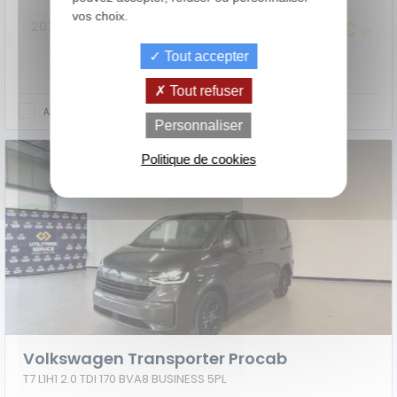
vos choix.
25 990 €
2021
91000 km
HT
Tout accepter
Tout refuser
AJOUTER AU COMPARATEUR
de
La Location
Le crédit
Personnaliser
Financement
votre
avec Option
classique
achat
d'Achat (LOA)
Politique de cookies
Volkswagen Transporter Procab
T7 L1H1 2.0 TDI 170 BVA8 BUSINESS 5PL