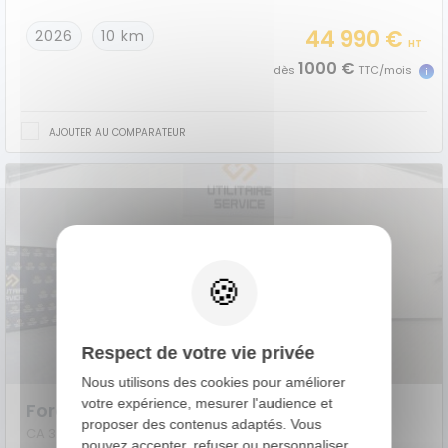
44 990 €
2026
10 km
HT
1000 €
dès
TTC/mois
AJOUTER AU COMPARATEUR
Respect de votre vie privée
Nous utilisons des cookies pour améliorer
votre expérience, mesurer l'audience et
Ford Transit Custom Cabine Approfondie
proposer des contenus adaptés. Vous
CA 320 L2H1 2.0 ECOBLUE 170 BVA ACTIVE 5PL
pouvez accepter, refuser ou personnaliser