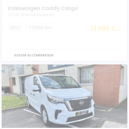
Volkswagen Caddy Cargo
2.0 TDI 75 BVM6 BUSINESS
13 990 €
2022
77000 km
HT
AJOUTER AU COMPARATEUR