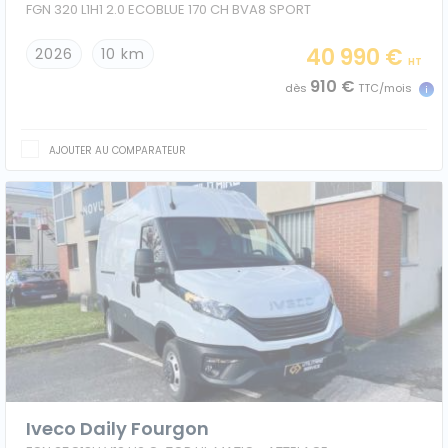
FGN 320 L1H1 2.0 ECOBLUE 170 CH BVA8 SPORT
40 990 €
2026
10 km
HT
910 €
dès
TTC/mois
AJOUTER AU COMPARATEUR
Iveco Daily Fourgon