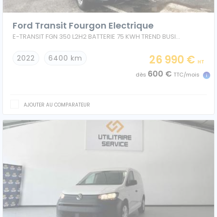
Ford Transit Fourgon Electrique
E-TRANSIT FGN 350 L2H2 BATTERIE 75 KWH TREND BUSINESS
Caisses grands volumes
Frigorifiques
26 990 €
2022
6400 km
HT
600 €
dès
TTC/mois
AJOUTER AU COMPARATEUR
Voitures de société et Pick-
Minibus
up
MARQUES
Citroën
Fiat