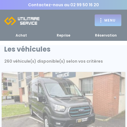
Contactez-nous au
02 99 50 16 20
MENU
Achat
Reprise
Réservation
Les véhicules
260 véhicule(s) disponible(s) selon vos critères
Achat
RETOUR
RETOUR MENU
d'un utilitaire
MENU
Bennes, plateaux
Fourgons Camionnettes
spécifiques