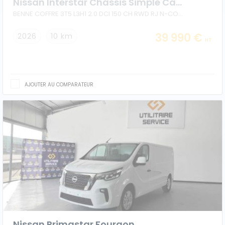
Nissan Interstar Chassis Simple Cabine Benne
BENNE COFFRE 3T5 L3H1 2.0 DCI 150 CH RWD RJ N-CONNECTA
39 990 €
2026
10 km
HT
AJOUTER AU COMPARATEUR
Nissan Primastar Fourgon