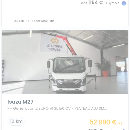
1154 €
dès
TTC/mois
AJOUTER AU COMPARATEUR
Isuzu M27
F - Génération 2 EURO VI 3L 150 CV - PLATEAU ALU 3M30+ GRUE PK 2900B
52 990 €
10 km
HT