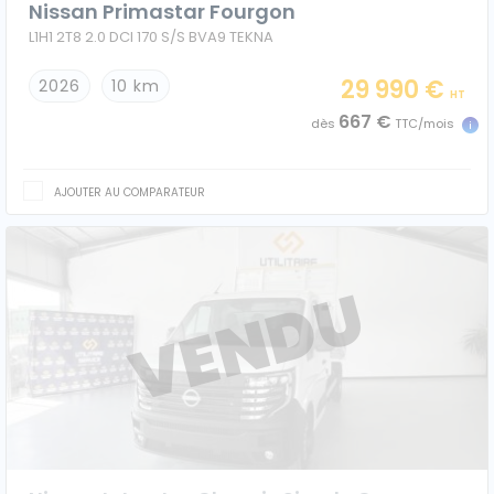
Nissan Primastar Fourgon
L1H1 2T8 2.0 DCI 170 S/S BVA9 TEKNA
29 990 €
2026
10 km
HT
667 €
dès
TTC/mois
AJOUTER AU COMPARATEUR