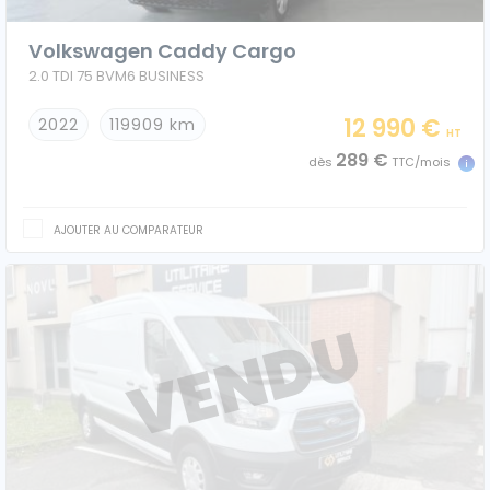
Ford
Volkswagen Caddy Cargo
2.0 TDI 75 BVM6 BUSINESS
Isuzu
12 990 €
2022
119909 km
HT
Iveco
289 €
dès
TTC/mois
Maxus
AJOUTER AU COMPARATEUR
Nissan
Peugeot
Renault
Volkswagen