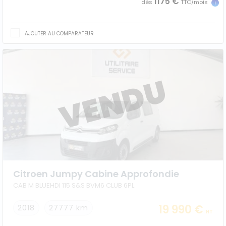
1175 €
dès
TTC/mois
AJOUTER AU COMPARATEUR
Citroen Jumpy Cabine Approfondie
CAB M BLUEHDI 115 S&S BVM6 CLUB 6PL
19 990 €
2018
27777 km
HT