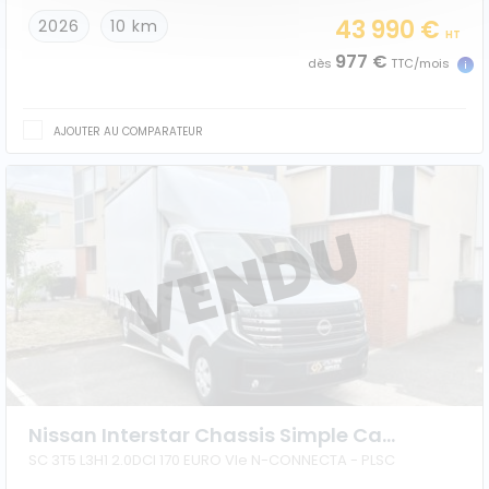
43 990 €
2026
10 km
HT
977 €
dès
TTC/mois
AJOUTER AU COMPARATEUR
Nissan Interstar Chassis Simple Cabine
SC 3T5 L3H1 2.0DCI 170 EURO VIe N-CONNECTA - PLSC