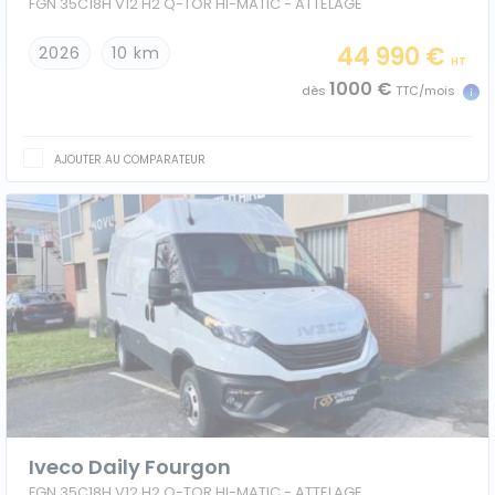
FGN 35C18H V12 H2 Q-TOR HI-MATIC - ATTELAGE
44 990 €
2026
10 km
HT
1000 €
dès
TTC/mois
AJOUTER AU COMPARATEUR
Iveco Daily Fourgon
FGN 35C18H V12 H2 Q-TOR HI-MATIC - ATTELAGE