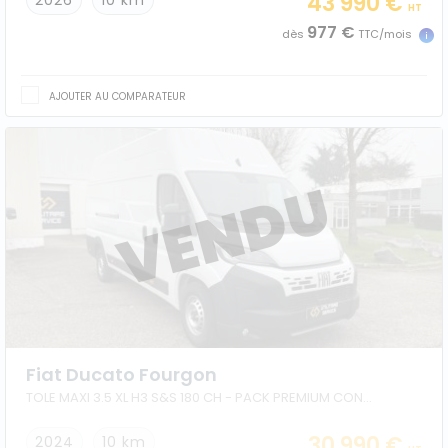
43 990 €
2026
10 km
HT
977 €
dès
TTC/mois
AJOUTER AU COMPARATEUR
Fiat Ducato Fourgon
TOLE MAXI 3.5 XL H3 S&S 180 CH - PACK PREMIUM CONNECT
30 990 €
2024
10 km