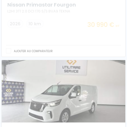
Nissan Primastar Fourgon
L2H1 3T1 2.0 DCI 170 S/S BVA9 TEKNA
30 990 €
2026
10 km
HT
AJOUTER AU COMPARATEUR