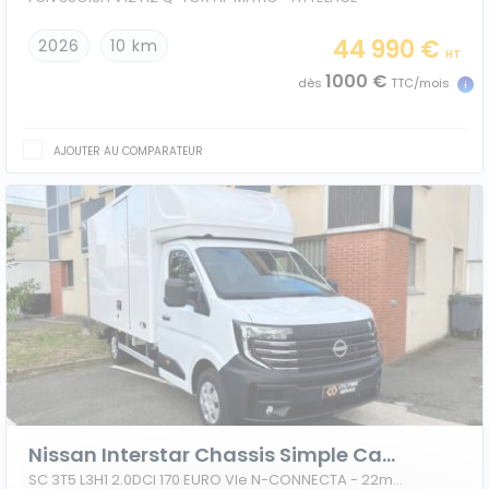
44 990 €
2026
10 km
HT
1000 €
dès
TTC/mois
AJOUTER AU COMPARATEUR
Nissan Interstar Chassis Simple Cabine
SC 3T5 L3H1 2.0DCI 170 EURO VIe N-CONNECTA - 22m3 HAYON + PORTE LAT