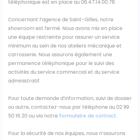
téléphonique est en place au 06.47.14.00.78
Ford
Concernant l’agence de Saint-Gilles, notre
Isuzu
showroom est fermé. Nous avons mis en place
une équipe restreinte pour assurer un service
Iveco
minimum au sein de nos ateliers mécanique et
carrosserie. Nous assurons également une
Maxus
permanence téléphonique pour le suivi des
activités du service commercial et du service
Nissan
administratif.
Peugeot
Pour toute demande d’information, suivi de dossier
Renault
ou autre, contactez-nous par téléphone au 02 99
50 16 20 ou via notre
formulaire de contact
.
Volkswagen
Pour la sécurité de nos équipes, nous n’assurons