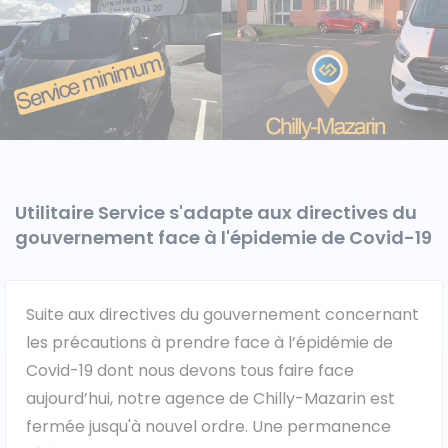
Caisses grands volumes
Frigorifiques
Utilitaire Service s'adapte aux directives du
Voitures de société et Pick-
gouvernement face à l'épidemie de Covid-19
Minibus
up
Suite aux directives du gouvernement concernant
MARQUES
les précautions à prendre face à l’épidémie de
Covid-19 dont nous devons tous faire face
Citroën
aujourd’hui, notre agence de Chilly-Mazarin est
fermée jusqu'à nouvel ordre. Une permanence
Fiat