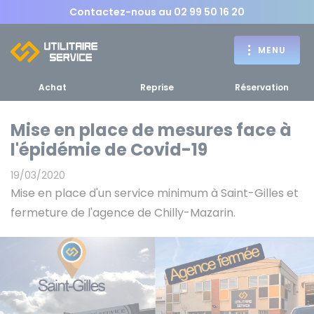
Contactez-nous au
02 99 50 16 20
MENU
Achat
Reprise
Réservation
Mise en place de mesures face à
l'épidémie de Covid-19
Achat
19/03/2020
RETOUR
Mise en place d'un service minimum à Saint-Gilles et
RETOUR MENU
d'un utilitaire
MENU
fermeture de l'agence de Chilly-Mazarin.
Bennes, plateaux
Fourgons Camionnettes
spécifiques