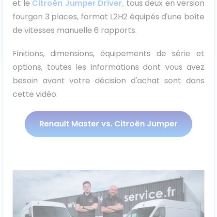
et le
Citroën Jumper Driver,
tous deux en version
fourgon 3 places, format L2H2 équipés d'une boîte
Ford
de vitesses manuelle 6 rapports.
Isuzu
Finitions, dimensions, équipements de série et
Iveco
options, toutes les informations dont vous avez
besoin avant votre décision d'achat sont dans
Maxus
cette vidéo.
Nissan
Renault Master vs. Citroën Jumper
Peugeot
Renault
Volkswagen