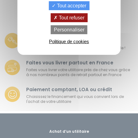
Tout accepter
Tout refuser
de
La Location
Le crédit
Personnaliser
Financement
votre
avec Option
classique
Véhicules révisés et garantis
achat
d'Achat (LOA)
Politique de cookies
Tous nos véhicules sont révisés et garantis 6 mois
minimum, c'est l'assurance d'avoir l'esprit tranquille !
Faites vous livrer partout en France
Faites vous livrer votre utilitaire près de chez vous grâce
à nos nombreux points de retrait partout en France
Paiement comptant, LOA ou crédit
Choisissez le financement qui vous convient lors de
l'achat de votre utilitaire
Achat d’un utilitaire