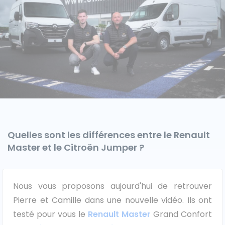
Caisses grands volumes
Frigorifiques
Voitures de société et Pick-
Minibus
up
Quelles sont les différences entre le Renault
Master et le Citroën Jumper ?
MARQUES
Nous vous proposons aujourd'hui de retrouver
Citroën
Pierre et Camille dans une nouvelle vidéo. Ils ont
testé pour vous le
Renault Master
Grand Confort
Fiat