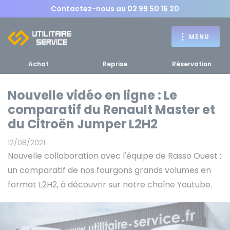
Contactez-nous au
02 99 50 16 20
MENU
Achat
Reprise
Réservation
Nouvelle vidéo en ligne : Le
comparatif du Renault Master et
Achat
du Citroën Jumper L2H2
RETOUR
RETOUR MENU
d'un utilitaire
MENU
12/08/2021
Nouvelle collaboration avec l'équipe de Rasso Ouest :
un comparatif de nos fourgons grands volumes en
format L2H2, à découvrir sur notre chaîne Youtube.
Bennes, plateaux
Fourgons Camionnettes
spécifiques