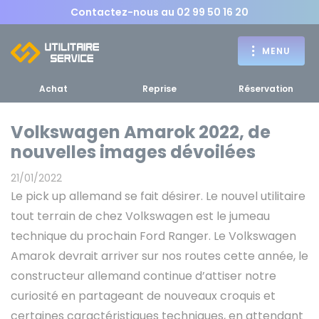
Contactez-nous au
02 99 50 16 20
MENU
Achat
Reprise
Réservation
Volkswagen Amarok 2022, de
nouvelles images dévoilées
Achat
21/01/2022
RETOUR
Le pick up allemand se fait désirer. Le nouvel utilitaire
RETOUR MENU
d'un utilitaire
MENU
tout terrain de chez Volkswagen est le jumeau
technique du prochain Ford Ranger. Le Volkswagen
Amarok devrait arriver sur nos routes cette année, le
constructeur allemand continue d’attiser notre
Bennes, plateaux
curiosité en partageant de nouveaux croquis et
Fourgons Camionnettes
spécifiques
certaines caractéristiques techniques, en attendant