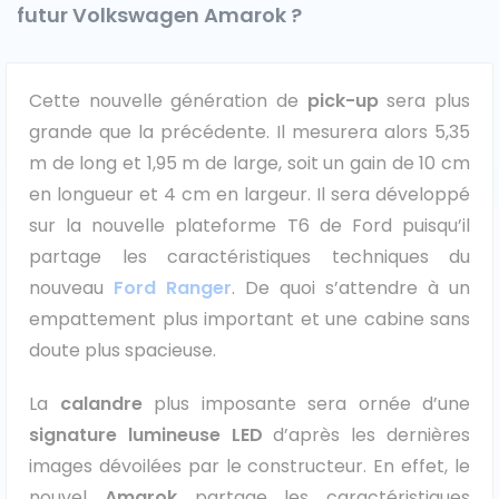
futur Volkswagen Amarok ?
Ford
Isuzu
Cette nouvelle génération de
pick-up
sera plus
grande que la précédente. Il mesurera alors 5,35
Iveco
m de long et 1,95 m de large, soit un gain de 10 cm
en longueur et 4 cm en largeur. Il sera développé
Maxus
sur la nouvelle plateforme T6 de Ford puisqu’il
partage les caractéristiques techniques du
Nissan
nouveau
Ford Ranger
. De quoi s’attendre à un
Peugeot
empattement plus important et une cabine sans
doute plus spacieuse.
Renault
La
calandre
plus imposante sera ornée d’une
Volkswagen
signature lumineuse LED
d’après les dernières
images dévoilées par le constructeur. En effet, le
nouvel
Amarok
partage les caractéristiques