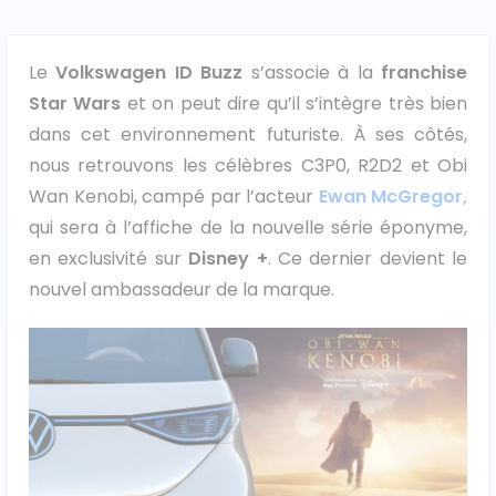
Ford
Le
Volkswagen ID Buzz
s’associe à la
franchise
Isuzu
Star Wars
et on peut dire qu’il s’intègre très bien
dans cet environnement futuriste. À ses côtés,
Iveco
nous retrouvons les célèbres C3P0, R2D2 et Obi
Wan Kenobi, campé par l’acteur
Ewan McGregor,
Maxus
qui sera à l’affiche de la nouvelle série éponyme,
en exclusivité sur
Disney +
. Ce dernier devient le
Nissan
nouvel ambassadeur de la marque.
Peugeot
Renault
Volkswagen