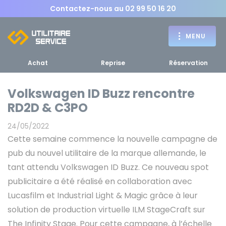
Contactez-nous au
02 99 50 16 20
MENU
Achat
Reprise
Réservation
Volkswagen ID Buzz rencontre
RD2D & C3PO
Achat
24/05/2022
RETOUR
Cette semaine commence la nouvelle campagne de
RETOUR MENU
d'un utilitaire
MENU
pub du nouvel utilitaire de la marque allemande, le
tant attendu Volkswagen ID Buzz. Ce nouveau spot
publicitaire a été réalisé en collaboration avec
Lucasfilm et Industrial Light & Magic grâce à leur
Bennes, plateaux
solution de production virtuelle ILM StageCraft sur
Fourgons Camionnettes
spécifiques
The Infinity Stage. Pour cette campagne, à l’échelle