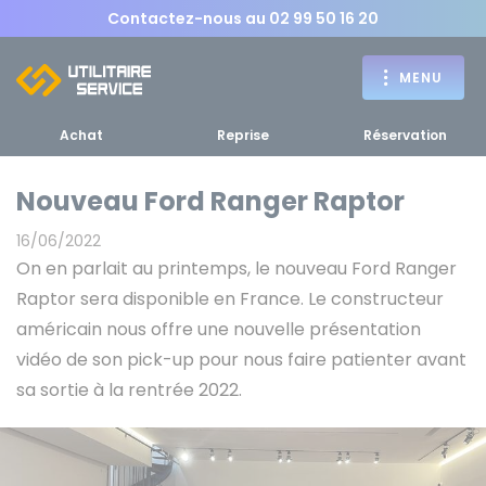
Contactez-nous au
02 99 50 16 20
MENU
Achat
Reprise
Réservation
Nouveau Ford Ranger Raptor
16/06/2022
Achat
On en parlait au printemps, le nouveau Ford Ranger
RETOUR
Raptor sera disponible en France. Le constructeur
RETOUR MENU
d'un utilitaire
MENU
américain nous offre une nouvelle présentation
vidéo de son pick-up pour nous faire patienter avant
sa sortie à la rentrée 2022.
Bennes, plateaux
Fourgons Camionnettes
spécifiques