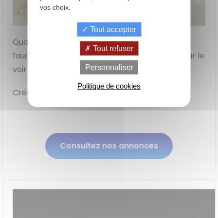
vos choix.
Tout accepter
Quant à la version classique du
Ford Ranger
, il
Tout refuser
faudra patienter jusqu’à l’année prochaine pour le
de
La Location
Le crédit
Personnaliser
voir sur nos routes.
Financement
votre
avec Option
classique
achat
d'Achat (LOA)
Politique de cookies
Crédit photos : Ford
Consultez nos annonces