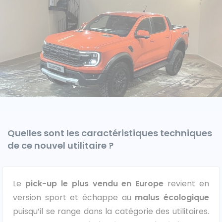
Caisses grands volumes
Frigorifiques
Voitures de société et Pick-
Minibus
up
Quelles sont les caractéristiques techniques
de ce nouvel utilitaire ?
MARQUES
Le
pick-up le plus vendu en Europe
revient en
Citroën
version sport et échappe au
malus écologique
puisqu’il se range dans la catégorie des utilitaires.
Fiat