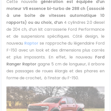
Cette nouvelle
génération est équipée d’un
moteur V6 essence bi-turbo de 288 ch (associé
Ford
à une boîte de vitesses automatique 10
Isuzu
rapports) ou au choix, d’un
4 cylindres 2.0 diesel
de 204 ch, d’un kit carrosserie Ford Performance
Iveco
et de suspensions spécifiques. Côté design, le
nouveau
Raptor
se rapproche du légendaire Ford
Maxus
F-150 avec un look et des dimensions plus carrés
et plus imposants. En effet, le nouveau
Ford
Nissan
Ranger Raptor
gagne 5 cm de longueur, il arbore
Peugeot
des passages de roues élargis et des phares en
forme de crochet, à l’instar du F-150.
Renault
Volkswagen