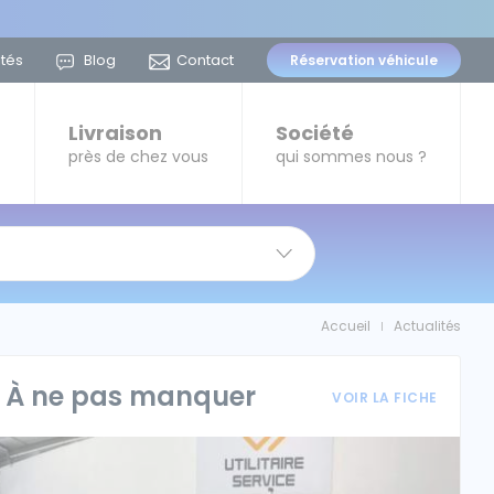
ités
Blog
Contact
Réservation
véhicule
t
Livraison
Société
près de chez vous
qui sommes nous ?
Accueil
Actualités
|
À ne pas manquer
VOIR LA FICHE