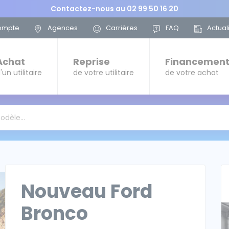
Contactez-nous au
02 99 50 16 20
ompte
Agences
Carrières
FAQ
Actual
Achat
Reprise
Financemen
'un utilitaire
de votre utilitaire
de votre achat
modèle…
Nouveau Ford
Bronco