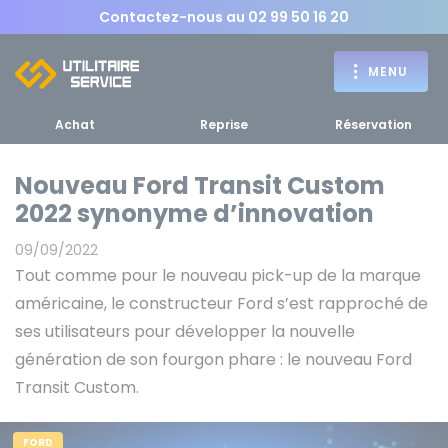
Contactez-nous au
02 99 50 16 20
MENU
Achat
Reprise
Réservation
Nouveau Ford Transit Custom
2022 synonyme d’innovation
Achat
09/09/2022
RETOUR
Tout comme pour le nouveau pick-up de la marque
RETOUR MENU
d'un utilitaire
MENU
américaine, le constructeur Ford s’est rapproché de
ses utilisateurs pour développer la nouvelle
génération de son fourgon phare : le nouveau Ford
Transit Custom.
Bennes, plateaux
Fourgons Camionnettes
spécifiques
FORD