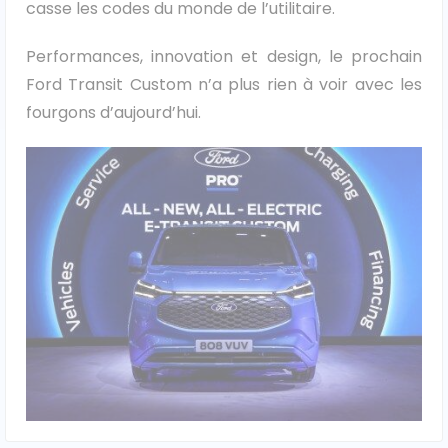
casse les codes du monde de l’utilitaire.
Ford
Performances, innovation et design, le prochain
Ford Transit Custom n’a plus rien à voir avec les
Isuzu
fourgons d’aujourd’hui.
Iveco
Maxus
Nissan
Peugeot
Renault
Volkswagen