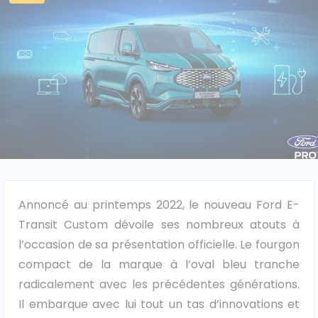
Caisses grands volumes
Frigorifiques
Voitures de société et Pick-
Minibus
up
Annoncé au printemps 2022, le nouveau Ford E-
Transit Custom dévoile ses nombreux atouts à
MARQUES
l’occasion de sa présentation officielle. Le fourgon
compact de la marque à l’oval bleu tranche
Citroën
radicalement avec les précédentes générations.
Il embarque avec lui tout un tas d’innovations et
Fiat