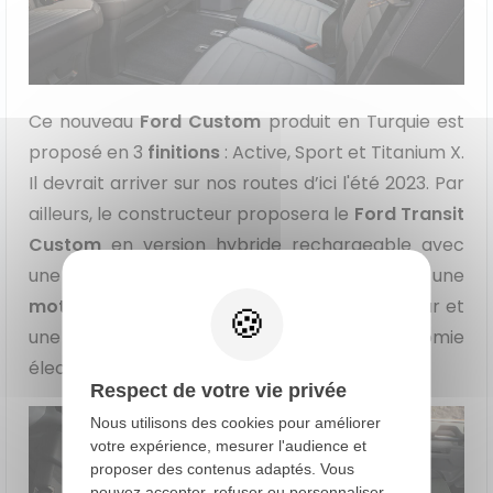
Ce nouveau
Ford Custom
produit en Turquie est
proposé en 3
finitions
: Active, Sport et Titanium X.
Il devrait arriver sur nos routes d’ici l'été 2023. Par
ailleurs, le constructeur proposera le
Ford Transit
Custom
en version hybride rechargeable avec
une motorisation essence de 2,5 litres, une
motorisation électrique
non dévoilée à ce jour et
une batterie de 11,8 kWh pour une autonomie
électrique de 50 km environ.
Respect de votre vie privée
Nous utilisons des cookies pour améliorer
votre expérience, mesurer l'audience et
proposer des contenus adaptés. Vous
pouvez accepter, refuser ou personnaliser