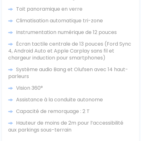
Toit panoramique en verre
Ford
Climatisation automatique tri-zone
Isuzu
Instrumentation numérique de 12 pouces
Iveco
Écran tactile centrale de 13 pouces (Ford Sync
4, Android Auto et Apple Carplay sans fil et
chargeur induction pour smartphones)
Maxus
Système audio Bang et Olufsen avec 14 haut-
Nissan
parleurs
Vision 360°
Peugeot
Assistance à la conduite autonome
Renault
Capacité de remorquage : 2 T
Volkswagen
Hauteur de moins de 2m pour l’accessibilité
aux parkings sous-terrain