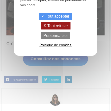
vos choix.
Tout accepter
Tout refuser
de
La Location
Le crédit
Personnaliser
Financement
votre
avec Option
classique
achat
d'Achat (LOA)
Crédit photos : Ford
Politique de cookies
Consultez nos annonces