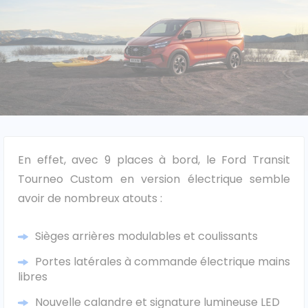
Caisses grands volumes
Frigorifiques
En effet, avec 9 places à bord, le Ford Transit
Voitures de société et Pick-
Minibus
up
Tourneo Custom en version électrique semble
avoir de nombreux atouts :
MARQUES
Sièges arrières modulables et coulissants
Portes latérales à commande électrique mains
Citroën
libres
Fiat
Nouvelle calandre et signature lumineuse LED