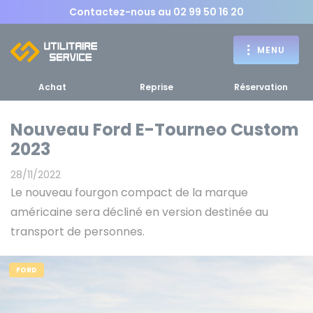
Contactez-nous au
02 99 50 16 20
MENU
Achat
Reprise
Réservation
Nouveau Ford E-Tourneo Custom
2023
Achat
28/11/2022
RETOUR
Le nouveau fourgon compact de la marque
RETOUR MENU
d'un utilitaire
MENU
américaine sera décliné en version destinée au
transport de personnes.
FORD
Bennes, plateaux
Fourgons Camionnettes
spécifiques