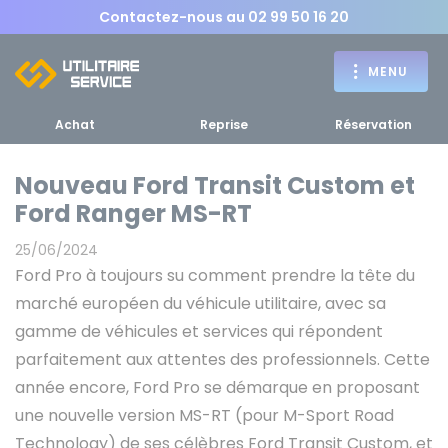
Contactez-nous au
02 99 50 16 20
MENU
Achat
Reprise
Réservation
Nouveau Ford Transit Custom et
Ford Ranger MS-RT
Achat
25/06/2024
RETOUR
Ford Pro à toujours su comment prendre la tête du
RETOUR MENU
d'un utilitaire
MENU
marché européen du véhicule utilitaire, avec sa
gamme de véhicules et services qui répondent
parfaitement aux attentes des professionnels. Cette
année encore, Ford Pro se démarque en proposant
Bennes, plateaux
une nouvelle version MS-RT (pour M-Sport Road
Fourgons Camionnettes
spécifiques
Technology) de ses célèbres Ford Transit Custom, et