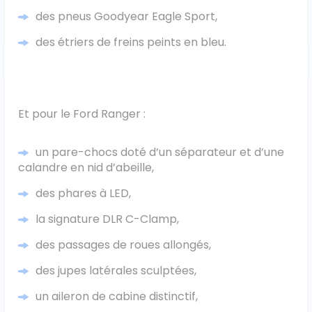
des pneus Goodyear Eagle Sport,
Véhicules 0 km
des étriers de freins peints en bleu.
Tous les véhicules
Réservation véhicule
Et pour le Ford Ranger :
Financement utilitaire
un pare-chocs doté d’un séparateur et d’une
calandre en nid d’abeille,
des phares à LED,
la signature DLR C-Clamp,
des passages de roues allongés,
des jupes latérales sculptées,
un aileron de cabine distinctif,