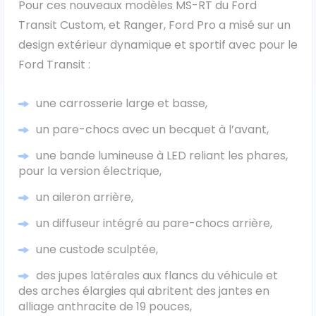
Pour ces nouveaux modèles MS-RT du Ford
Transit Custom, et Ranger, Ford Pro a misé sur un
Ford
design extérieur dynamique et sportif avec pour le
Isuzu
Ford Transit :
Iveco
une carrosserie large et basse,
un pare-chocs avec un becquet à l’avant,
Maxus
une bande lumineuse à LED reliant les phares,
Nissan
pour la version électrique,
un aileron arrière,
Peugeot
un diffuseur intégré au pare-chocs arrière,
Renault
une custode sculptée,
Volkswagen
des jupes latérales aux flancs du véhicule et
des arches élargies qui abritent des jantes en
alliage anthracite de 19 pouces,