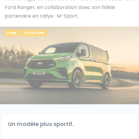
Ford Ranger, en collaboration avec son fidèle
partenaire en rallye : M-Sport.
Caisses grands volumes
Frigorifiques
FORD
L'UTILITAIRE
Voitures de société et Pick-
Minibus
up
MARQUES
Citroën
Un modèle plus sportif.
Fiat