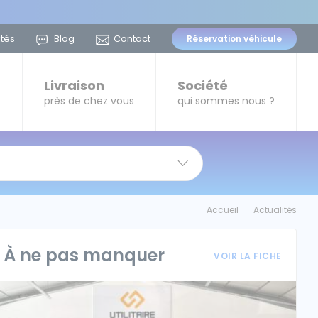
ités
Blog
Contact
Réservation
véhicule
t
Livraison
Société
près de chez vous
qui sommes nous ?
Accueil
Actualités
|
À ne pas manquer
VOIR LA FICHE