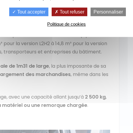
Tout accepter
Tout refuser
Personnaliser
Politique de cookies
side dans son
espace de chargement
e transport de marchandises et d’équipements.
pour la version L2H2 à 14,8 m³ pour la version
ns, transporteurs et entreprises du bâtiment.
ale de 1m31 de large
, la plus imposante de sa
échargement des marchandises
, même dans les
ge, avec une capacité allant jusqu’à
2 500 kg
,
u matériel ou une remorque chargée
.