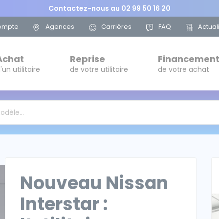
Contactez-nous au
02 99 50 16 20
ompte
Agences
Carrières
FAQ
Actual
Achat
Reprise
Financemen
'un utilitaire
de votre utilitaire
de votre achat
modèle…
Nouveau Nissan
Interstar :