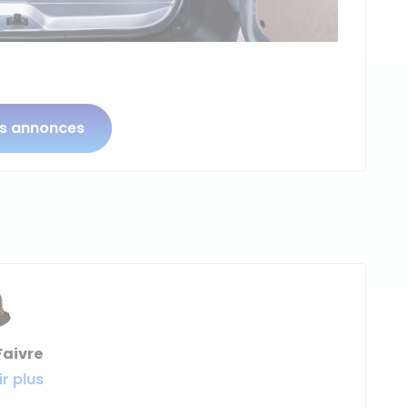
os annonces
Faivre
r plus