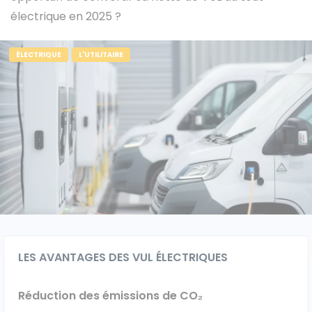
électrique en 2025 ?
ÉLECTRIQUE
L'UTILITAIRE
Caisses grands volumes
Frigorifiques
Voitures de société et Pick-
Minibus
up
MARQUES
LES AVANTAGES DES VUL ÉLECTRIQUES
Citroën
Réduction des émissions de CO₂
Fiat