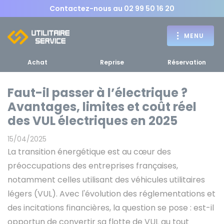
Contactez-nous au
02 99 50 16 20
MENU
Achat
Reprise
Réservation
Faut-il passer à l’électrique ?
Avantages, limites et coût réel
Achat
des VUL électriques en 2025
RETOUR
RETOUR MENU
d'un utilitaire
MENU
15/04/2025
La transition énergétique est au cœur des
préoccupations des entreprises françaises,
notamment celles utilisant des véhicules utilitaires
légers (VUL). Avec l'évolution des réglementations et
Bennes, plateaux
des incitations financières, la question se pose : est-il
Fourgons Camionnettes
spécifiques
opportun de convertir sa flotte de VUL au tout