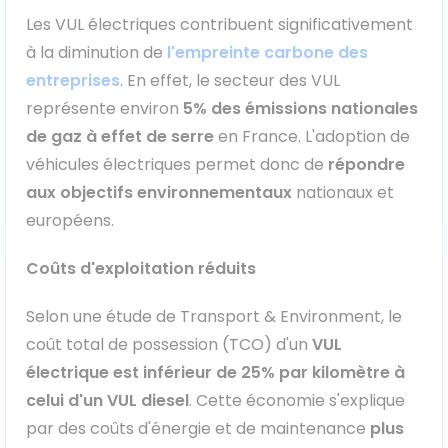
Les VUL électriques contribuent significativement
Ford
à la diminution de
l'empreinte carbone des
entreprises
. En effet, le secteur des VUL
Isuzu
représente environ
5% des émissions nationales
de gaz à effet de serre
en France. L'adoption de
Iveco
véhicules électriques permet donc de
répondre
Maxus
aux objectifs environnementaux
nationaux et
européens.
Nissan
Coûts d'exploitation réduits
Peugeot
Selon une étude de Transport & Environment, le
Renault
coût total de possession (TCO) d'un
VUL
électrique est inférieur de 25% par kilomètre à
Volkswagen
celui d'un VUL diesel
. Cette économie s'explique
par des coûts d'énergie et de maintenance
plus