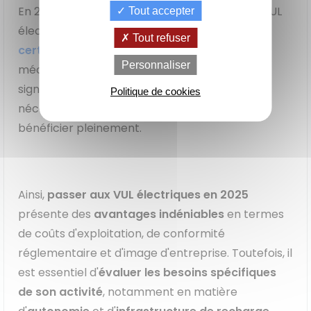
En 2025, le bonus écologique pour l'achat de VUL
Tout accepter
électriques est remplacé par un dispositif de
Tout refuser
certificats d'économie d'énergie (CEE)
. Ce
de
La Location
Le crédit
Personnaliser
mécanisme offre des aides financières
Financement
votre
avec Option
classique
achat
d'Achat (LOA)
significatives, bien que les modalités précises
Politique de cookies
nécessitent une attention particulière pour en
bénéficier pleinement.
Ainsi,
passer aux VUL électriques en 2025
présente des
avantages indéniables
en termes
de coûts d'exploitation, de conformité
réglementaire et d'image d'entreprise. Toutefois, il
est essentiel d'
évaluer les besoins spécifiques
de son activité
, notamment en matière