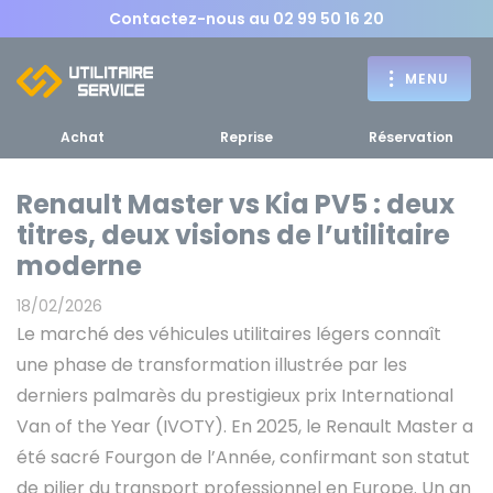
Contactez-nous au
02 99 50 16 20
MENU
Achat
Reprise
Réservation
Renault Master vs Kia PV5 : deux
titres, deux visions de l’utilitaire
Achat
moderne
RETOUR
RETOUR MENU
d'un utilitaire
MENU
18/02/2026
Le marché des véhicules utilitaires légers connaît
une phase de transformation illustrée par les
derniers palmarès du prestigieux prix International
Van of the Year (IVOTY). En 2025, le Renault Master a
Bennes, plateaux
été sacré Fourgon de l’Année, confirmant son statut
Fourgons Camionnettes
spécifiques
de pilier du transport professionnel en Europe. Un an