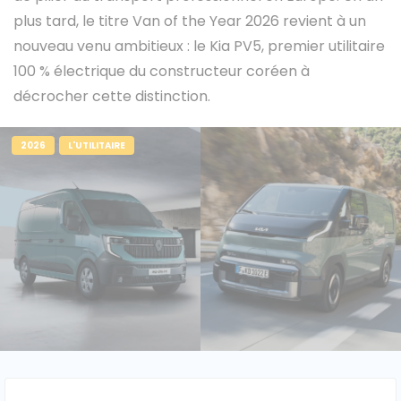
plus tard, le titre Van of the Year 2026 revient à un
nouveau venu ambitieux : le Kia PV5, premier utilitaire
100 % électrique du constructeur coréen à
Caisses grands volumes
Frigorifiques
décrocher cette distinction.
2026
L'UTILITAIRE
Voitures de société et Pick-
Minibus
up
MARQUES
Citroën
Fiat