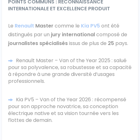
POINTS COMMUNS : RECONNAISSANCE
INTERNATIONALE ET EXCELLENCE PRODUIT
Ford
Le
Renault
Master
comme le
Kia PV5
ont été
Isuzu
distingués par un
jury international
composé de
Iveco
journalistes spécialisés
issus de plus de
25
pays.
Maxus
Renault Master
– Van of the Year 2025 : salué
pour sa polyvalence, sa robustesse et sa capacité
Nissan
à répondre à une grande diversité d’usages
professionnels.
Peugeot
Kia PV5
– Van of the Year 2026 : récompensé
Renault
pour son approche novatrice, sa conception
électrique native et sa vision tournée vers les
Volkswagen
flottes de demain.