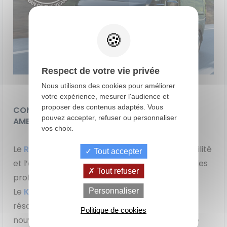
Respect de votre vie privée
Nous utilisons des cookies pour améliorer
votre expérience, mesurer l'audience et
proposer des contenus adaptés. Vous
CONCLUSION : DEUX CHAMPIONS, UNE MÊME
pouvez accepter, refuser ou personnaliser
AMBITION
vos choix.
Le
Renault
Master
incarne la continuité, la fiabilité
Tout accepter
et l’adaptabilité, des valeurs essentielles pour les
Tout refuser
professionnels d’aujourd’hui.
de
La Location
Le crédit
Le
Kia PV5
symbolise l’avenir, avec une vision
Personnaliser
Financement
votre
avec Option
classique
achat
d'Achat (LOA)
résolument tournée vers l’électrification et les
Politique de cookies
nouveaux modèles économiques de la mobilité