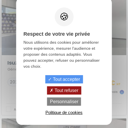
Respect de votre vie privée
Nous utilisons des cookies pour améliorer
votre expérience, mesurer l'audience et
proposer des contenus adaptés. Vous
pouvez accepter, refuser ou personnaliser
Isuzu M27
vos choix.
Génération 2 EURO VI - PLATEAU ALU 4M50
Tout accepter
38 990 €
2026
10 km
HT
Tout refuser
866 €
dès
TTC/mois
de
La Location
Le crédit
Personnaliser
Financement
votre
avec Option
classique
achat
d'Achat (LOA)
AJOUTER AU COMPARATEUR
Politique de cookies