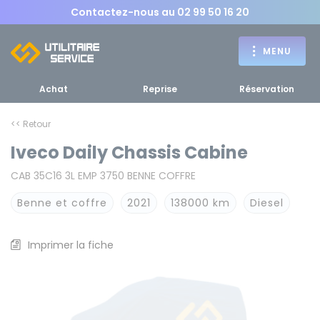
Contactez-nous au
02 99 50 16 20
MENU
Achat
Reprise
Réservation
<< Retour
Iveco Daily Chassis Cabine
Achat
CAB 35C16 3L EMP 3750 BENNE COFFRE
RETOUR
RETOUR MENU
d'un utilitaire
MENU
Benne et coffre
2021
138000 km
Diesel
Imprimer la fiche
Bennes, plateaux
Fourgons Camionnettes
spécifiques