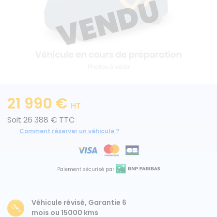
Caisses grands volumes
Frigorifiques
21 990 €
HT
Voitures de société et Pick-
Minibus
Soit 26 388 € TTC
up
Comment réserver un véhicule ?
MARQUES
Paiement sécurisé par
Citroën
Véhicule révisé, Garantie 6
Fiat
mois ou 15000 kms