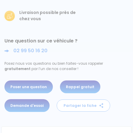
Ford
Livraison possible près de
chez vous
Isuzu
Une question sur ce véhicule ?
Iveco
02 99 50 16 20
Maxus
Posez nous vos questions ou bien faites-vous rappeler
gratuitement
par l’un de nos conseiller !
Nissan
Peugeot
Poser une question
Rappel gratuit
Renault
Demande d'essai
Partager la fiche
Volkswagen