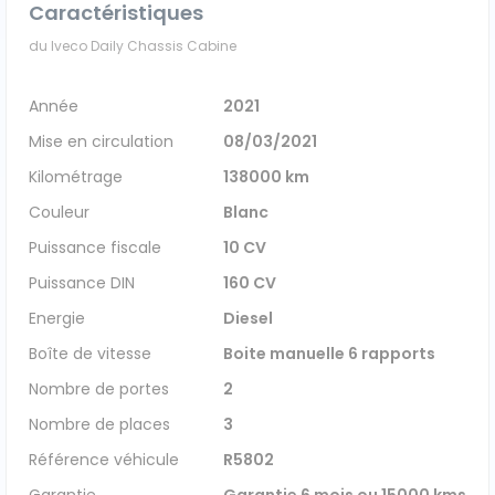
Caractéristiques
Véhicules 0 km
du Iveco Daily Chassis Cabine
Tous les véhicules
Année
2021
Mise en circulation
08/03/2021
Réservation véhicule
Kilométrage
138000 km
Financement utilitaire
Couleur
Blanc
Puissance fiscale
10 CV
Puissance DIN
160 CV
Energie
Diesel
Boîte de vitesse
Boite manuelle 6 rapports
Nombre de portes
2
Nombre de places
3
Référence véhicule
R5802