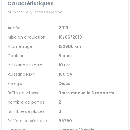
Caractéristiques
Véhicules 0 km
du Iveco Daily Chassis Cabine
Tous les véhicules
Année
2019
Mise en circulation
18/06/2019
Réservation véhicule
Kilométrage
122900 km
Financement utilitaire
Couleur
Blanc
Puissance fiscale
10 CV
Puissance DIN
150 CV
Energie
Diesel
Boîte de vitesse
Boite manuelle 6 rapports
Nombre de portes
2
Nombre de places
3
Référence véhicule
R5790