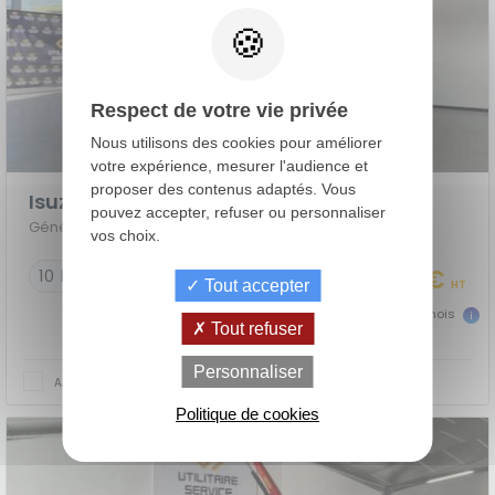
Respect de votre vie privée
Nous utilisons des cookies pour améliorer
votre expérience, mesurer l'audience et
proposer des contenus adaptés. Vous
Isuzu M27
pouvez accepter, refuser ou personnaliser
Génération 2 EURO VI - PLATEAU ALU 4M50
vos choix.
38 990 €
10 km
Tout accepter
HT
866 €
dès
TTC/mois
Tout refuser
de
La Location
Le crédit
Personnaliser
Financement
votre
avec Option
AJOUTER AU COMPARATEUR
classique
achat
d'Achat (LOA)
Politique de cookies