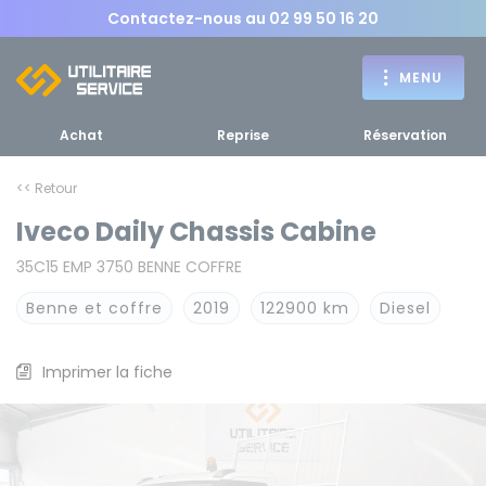
Contactez-nous au
02 99 50 16 20
MENU
Achat
Reprise
Réservation
<< Retour
Iveco Daily Chassis Cabine
Achat
35C15 EMP 3750 BENNE COFFRE
RETOUR
RETOUR MENU
d'un utilitaire
MENU
Benne et coffre
2019
122900 km
Diesel
Imprimer la fiche
Bennes, plateaux
Fourgons Camionnettes
spécifiques