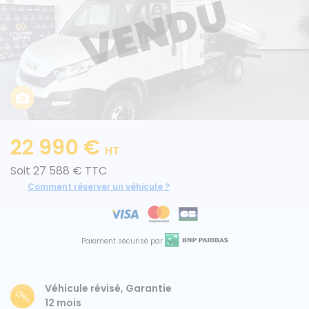
Caisses grands volumes
Frigorifiques
22 990 €
HT
Voitures de société et Pick-
Minibus
Soit 27 588 € TTC
up
Comment réserver un véhicule ?
MARQUES
Paiement sécurisé par
Citroën
Véhicule révisé, Garantie
Fiat
12 mois