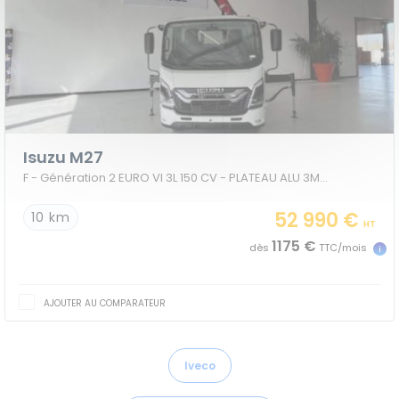
Isuzu M27
F - Génération 2 EURO VI 3L 150 CV - PLATEAU ALU 3M30+ GRUE PK 2900B
52 990 €
10 km
HT
1175 €
dès
TTC/mois
AJOUTER AU COMPARATEUR
Iveco