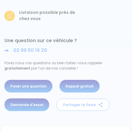
Ford
Livraison possible près de
chez vous
Isuzu
Une question sur ce véhicule ?
Iveco
02 99 50 16 20
Maxus
Posez nous vos questions ou bien faites-vous rappeler
gratuitement
par l’un de nos conseiller !
Nissan
Peugeot
Poser une question
Rappel gratuit
Renault
Demande d'essai
Partager la fiche
Volkswagen