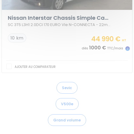
Nissan Interstar Chassis Simple Cabine
SC 3T5 L3H1 2.0DCI 170 EURO VIe N-CONNECTA - 22m3 HAYON + PORTE LAT
44 990 €
10 km
HT
1000 €
dès
TTC/mois
AJOUTER AU COMPARATEUR
Sevic
V500e
Grand volume