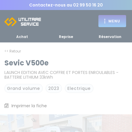
Contactez-nous au
02 99 50 16 20
MENU
Achat
Reprise
Réservation
<< Retour
Sevic V500e
Achat
LAUNCH EDITION AVEC COFFRE ET PORTES ENROULABLES -
BATTERIE LITHIUM 33kWh
RETOUR
RETOUR MENU
d'un utilitaire
MENU
Grand volume
2023
Electrique
Imprimer la fiche
Bennes, plateaux
Fourgons Camionnettes
spécifiques