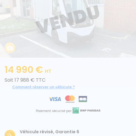
Caisses grands volumes
Frigorifiques
14 990 €
HT
Voitures de société et Pick-
Minibus
up
Soit 17 988 € TTC
Comment réserver un véhicule ?
MARQUES
Paiement sécurisé par
Citroën
Véhicule révisé, Garantie 6
Fiat