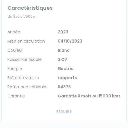
Caractéristiques
Véhicules 0 km
du Sevic V500e
Tous les véhicules
Année
2023
Réservation véhicule
Mise en circulation
04/10/2023
Couleur
Blanc
Financement utilitaire
Puissance fiscale
3 CV
Energie
Electric
Boîte de vitesse
rapports
Référence véhicule
R4376
Garantie
Garantie 6 mois ou 15000 kms