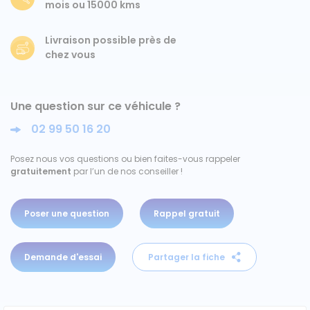
mois ou 15000 kms
Ford
Livraison possible près de
chez vous
Isuzu
Iveco
Une question sur ce véhicule ?
02 99 50 16 20
Maxus
Posez nous vos questions ou bien faites-vous rappeler
Nissan
gratuitement
par l’un de nos conseiller !
Peugeot
Poser une question
Rappel gratuit
Renault
Demande d'essai
Partager la fiche
Volkswagen