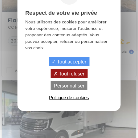
Respect de votre vie privée
Fiat Ducato Chassis Cabine
Nous utilisons des cookies pour améliorer
CC MAXI 3.5 L S&S 140 CH CAISSE 20M3 DEFLECTEUR ESCALIER
votre expérience, mesurer l'audience et
proposer des contenus adaptés. Vous
35 990 €
2025
10 km
pouvez accepter, refuser ou personnaliser
HT
vos choix.
799 €
dès
TTC/mois
Tout accepter
AJOUTER AU COMPARATEUR
Tout refuser
de
La Location
Le crédit
Personnaliser
Financement
votre
avec Option
classique
achat
d'Achat (LOA)
Politique de cookies