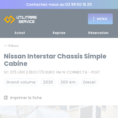
Contactez-nous au
02 99 50 16 20
MENU
Achat
Reprise
Réservation
<< Retour
Nissan Interstar Chassis Simple
Achat
Cabine
RETOUR
SC 3T5 L3H1 2.0DCI 170 EURO VIe N-CONNECTA - PLSC
RETOUR MENU
d'un utilitaire
MENU
Grand volume
2026
200 km
Diesel
Imprimer la fiche
Bennes, plateaux
Fourgons Camionnettes
spécifiques