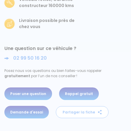
constructeur 160000 kms
Ford
Livraison possible près de
Isuzu
chez vous
Iveco
Une question sur ce véhicule ?
Maxus
02 99 50 16 20
Nissan
Posez nous vos questions ou bien faites-vous rappeler
gratuitement
par l’un de nos conseiller !
Peugeot
Poser une question
Rappel gratuit
Renault
Volkswagen
Demande d'essai
Partager la fiche