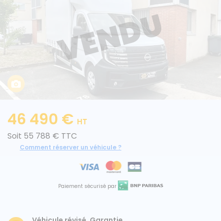
Caisses grands volumes
Frigorifiques
46 490 €
Voitures de société et Pick-
Minibus
HT
up
Soit 55 788 € TTC
Comment réserver un véhicule ?
MARQUES
Paiement sécurisé par
Citroën
Fiat
Véhicule révisé, Garantie