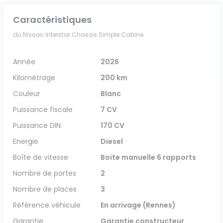
Véhicules 0 km
Caractéristiques
du Nissan Interstar Chassis Simple Cabine
Tous les véhicules
Année
2026
Réservation véhicule
Kilométrage
200 km
Financement utilitaire
Couleur
Blanc
Puissance fiscale
7 CV
Puissance DIN
170 CV
Energie
Diesel
Boîte de vitesse
Boite manuelle 6 rapports
Nombre de portes
2
Nombre de places
3
Référence véhicule
En arrivage (Rennes)
Garantie
Garantie constructeur