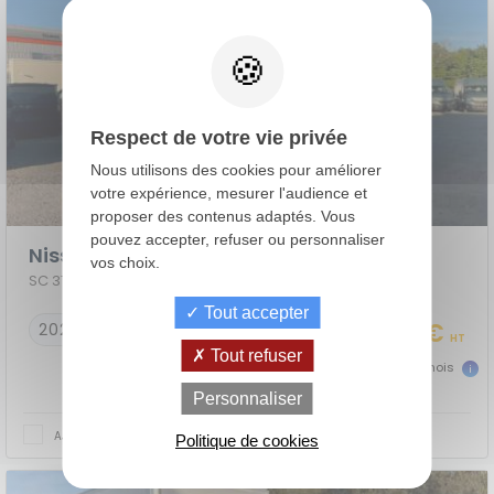
Respect de votre vie privée
Nous utilisons des cookies pour améliorer
votre expérience, mesurer l'audience et
proposer des contenus adaptés. Vous
pouvez accepter, refuser ou personnaliser
Nissan Interstar Chassis Simple Cabine
vos choix.
SC 3T5 L3H1 2.0DCI 170 EURO VIe N-CONNECTA - 22m3 HAYON + PORTE LAT
Tout accepter
44 990 €
2026
10 km
HT
Tout refuser
1000 €
dès
TTC/mois
de
La Location
Le crédit
Personnaliser
Financement
votre
avec Option
classique
achat
d'Achat (LOA)
AJOUTER AU COMPARATEUR
Politique de cookies