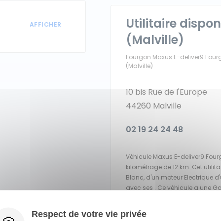
Utilitaire dispo
(Malville)
Fourgon Maxus E-deliver9 Four
(Malville)
10 bis Rue de l'Europe
44260 Malville
02 19 24 24 48
Véhicule Maxus E-deliver9 Four
kilométrage de 12 km. Cet utili
Blanc, d'un moteur Electrique d
avec ses . Ce véhicule a une Ga
Respect de votre vie privée