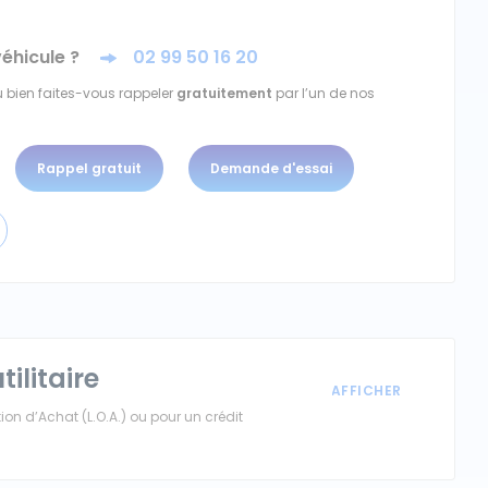
véhicule ?
02 99 50 16 20
 bien faites-vous rappeler
gratuitement
par l’un de nos
Rappel gratuit
Demande d'essai
tilitaire
on d’Achat (L.O.A.) ou pour un crédit