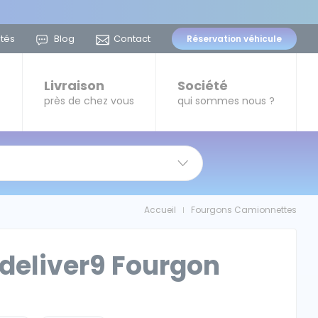
ités
Blog
Contact
Réservation
véhicule
t
Livraison
Société
près de chez vous
qui sommes nous ?
Accueil
Fourgons Camionnettes
|
deliver9 Fourgon