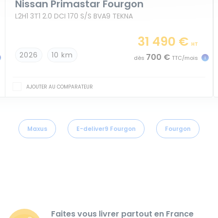
Nissan Primastar Fourgon
L2H1 3T1 2.0 DCI 170 S/S BVA9 TEKNA
31 490 €
HT
2026
10 km
700 €
dès
TTC/mois
AJOUTER AU COMPARATEUR
Maxus
E-deliver9 Fourgon
Fourgon
Faites vous livrer partout en France