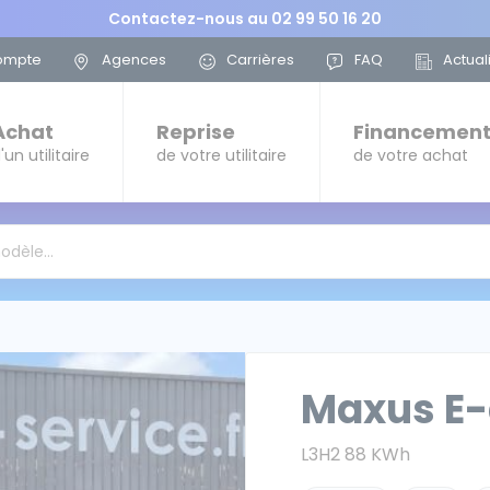
Contactez-nous au
02 99 50 16 20
ompte
Agences
Carrières
FAQ
Actual
Achat
Reprise
Financemen
'un utilitaire
de votre utilitaire
de votre achat
modèle…
Maxus E-
L3H2 88 KWh