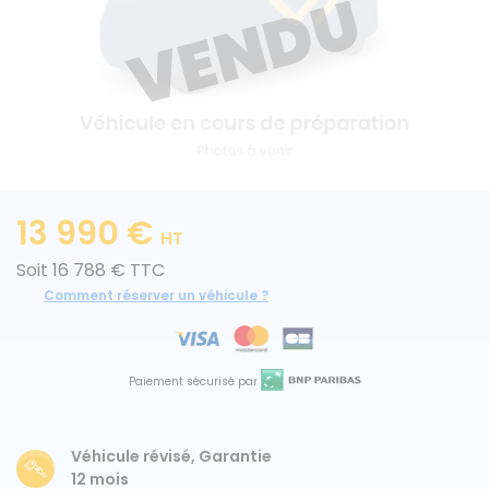
Caisses grands volumes
Frigorifiques
13 990 €
HT
Voitures de société et Pick-
Minibus
Soit 16 788 € TTC
up
Comment réserver un véhicule ?
MARQUES
Paiement sécurisé par
Citroën
Véhicule révisé, Garantie
Fiat
12 mois