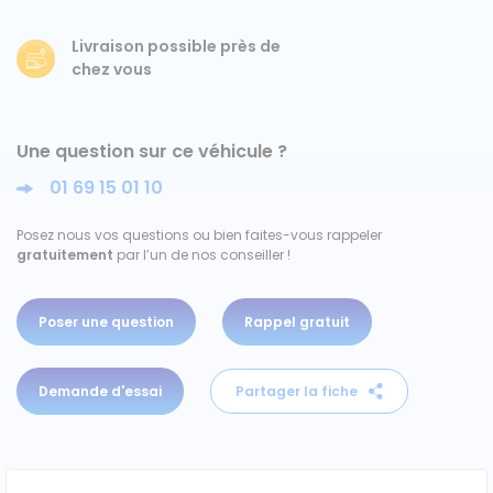
Ford
Livraison possible près de
chez vous
Isuzu
Une question sur ce véhicule ?
Iveco
01 69 15 01 10
Maxus
Posez nous vos questions ou bien faites-vous rappeler
gratuitement
par l’un de nos conseiller !
Nissan
Peugeot
Poser une question
Rappel gratuit
Renault
Demande d'essai
Partager la fiche
Volkswagen