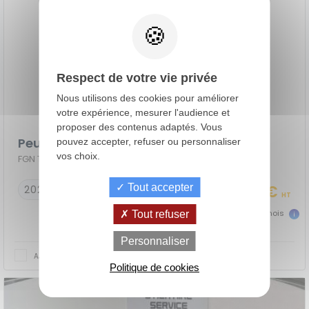
Respect de votre vie privée
Nous utilisons des cookies pour améliorer
votre expérience, mesurer l'audience et
proposer des contenus adaptés. Vous
Peugeot Expert Fourgon
pouvez accepter, refuser ou personnaliser
vos choix.
FGN TOLE M BLUEHDI 180 S&S EAT8 PACK ASPHALT
Tout accepter
22 990 €
2023
53000 km
HT
510 €
dès
TTC/mois
Tout refuser
de
La Location
Le crédit
Personnaliser
Financement
votre
avec Option
classique
AJOUTER AU COMPARATEUR
achat
d'Achat (LOA)
Politique de cookies