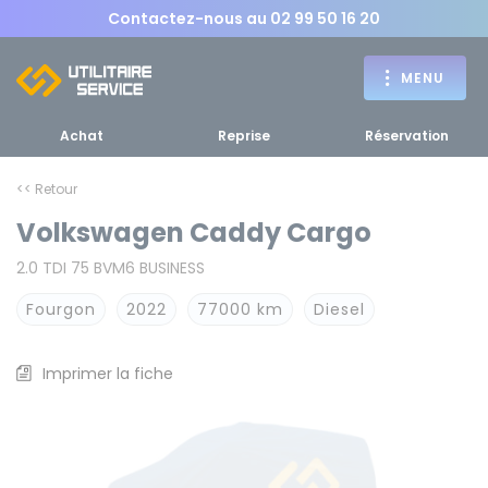
Contactez-nous au
02 99 50 16 20
MENU
Achat
Reprise
Réservation
<< Retour
Volkswagen Caddy Cargo
Achat
2.0 TDI 75 BVM6 BUSINESS
RETOUR
RETOUR MENU
d'un utilitaire
MENU
Fourgon
2022
77000 km
Diesel
Imprimer la fiche
Bennes, plateaux
Fourgons Camionnettes
spécifiques