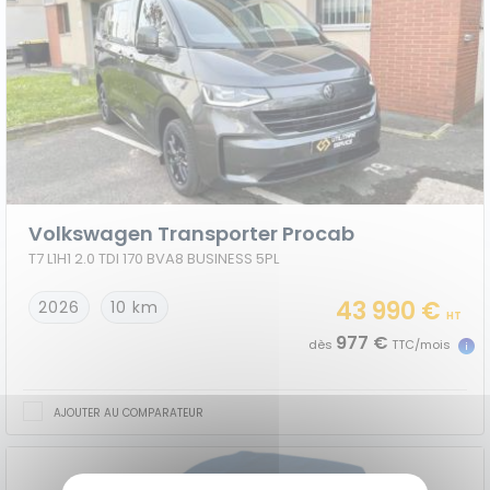
Volkswagen Transporter Procab
T7 L1H1 2.0 TDI 170 BVA8 BUSINESS 5PL
43 990 €
2026
10 km
HT
977 €
dès
TTC/mois
AJOUTER AU COMPARATEUR