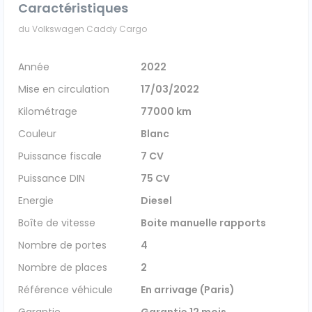
Caractéristiques
Véhicules 0 km
du Volkswagen Caddy Cargo
Tous les véhicules
Année
2022
Mise en circulation
17/03/2022
Réservation véhicule
Kilométrage
77000 km
Financement utilitaire
Couleur
Blanc
Puissance fiscale
7 CV
Puissance DIN
75 CV
Energie
Diesel
Boîte de vitesse
Boite manuelle rapports
Nombre de portes
4
Nombre de places
2
Référence véhicule
En arrivage (Paris)