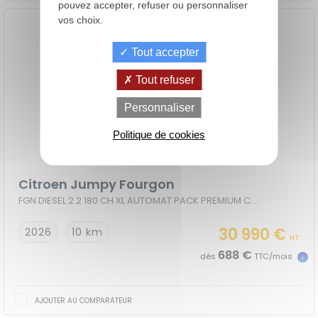
pouvez accepter, refuser ou personnaliser
vos choix.
Tout accepter
Tout refuser
de
La Location
Le crédit
Personnaliser
Financement
votre
avec Option
classique
achat
d'Achat (LOA)
Politique de cookies
Citroen Jumpy Fourgon
FGN DIESEL 2.2 180 CH XL AUTOMAT PACK PREMIUM CONNECT + CONFORT
30 990 €
2026
10 km
HT
688 €
dès
TTC/mois
AJOUTER AU COMPARATEUR