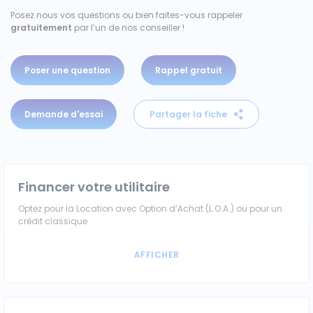
Posez nous vos questions ou bien faites-vous rappeler
Véhicules 0 km
gratuitement
par l’un de nos conseiller !
Tous les véhicules
Poser une question
Rappel gratuit
Réservation véhicule
Demande d'essai
Partager la fiche
Financement utilitaire
Financer votre utilitaire
Optez pour la Location avec Option d’Achat (L.O.A.) ou pour un
crédit classique