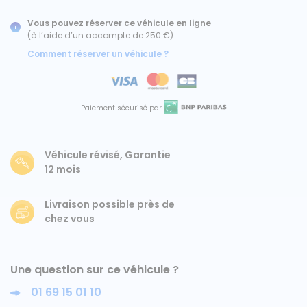
Vous pouvez réserver ce véhicule en ligne
Ford
(à l’aide d’un accompte de 250 €)
Comment réserver un véhicule ?
Isuzu
Iveco
Paiement sécurisé par
Maxus
Véhicule révisé, Garantie
Nissan
12 mois
Peugeot
Livraison possible près de
chez vous
Renault
Volkswagen
Une question sur ce véhicule ?
01 69 15 01 10