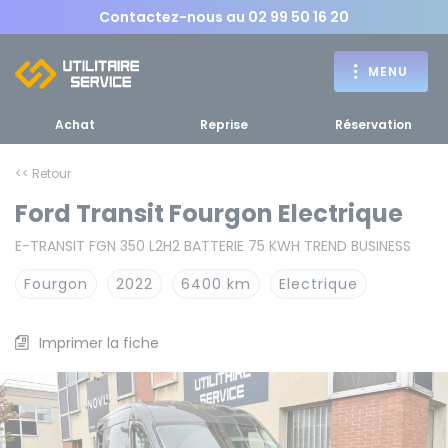
Contactez-nous au
02 99 50 16 20
MENU
Achat
Reprise
Réservation
<< Retour
Ford Transit Fourgon Electrique
Achat
E-TRANSIT FGN 350 L2H2 BATTERIE 75 KWH TREND BUSINESS
RETOUR
RETOUR MENU
d'un utilitaire
MENU
Fourgon
2022
6400 km
Electrique
Imprimer la fiche
Bennes, plateaux
Fourgons Camionnettes
spécifiques