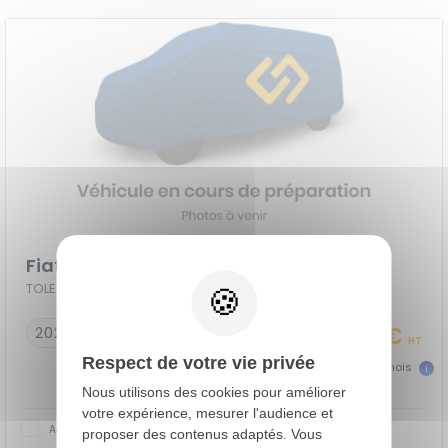
Fiat Ducato Fourgon
TOLE 3.0 M H2 H3-POWER 120 BUSINESS
17 990 €
2023
36917 km
HT
Respect de votre vie privée
399 €
dès
TTC/mois
Nous utilisons des cookies pour améliorer
votre expérience, mesurer l'audience et
AJOUTER AU COMPARATEUR
proposer des contenus adaptés. Vous