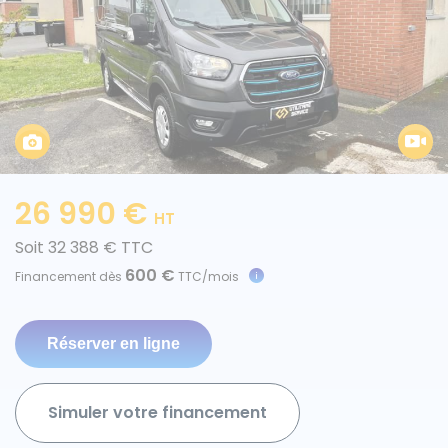
Caisses grands volumes
Frigorifiques
26 990 €
HT
Voitures de société et Pick-
Minibus
Soit 32 388 € TTC
up
600 €
Financement dès
TTC/mois
MARQUES
Citroën
Simuler votre financement
Fiat