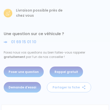
Ford
Livraison possible près de
chez vous
Isuzu
Une question sur ce véhicule ?
Iveco
01 69 15 01 10
Maxus
Posez nous vos questions ou bien faites-vous rappeler
gratuitement
par l’un de nos conseiller !
Nissan
Peugeot
Poser une question
Rappel gratuit
Renault
Demande d'essai
Partager la fiche
Volkswagen