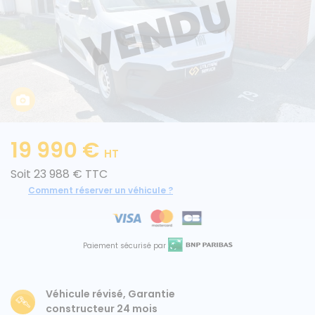
Caisses grands volumes
Frigorifiques
19 990 €
HT
Voitures de société et Pick-
Minibus
Soit 23 988 € TTC
up
Comment réserver un véhicule ?
MARQUES
Paiement sécurisé par
Citroën
Véhicule révisé, Garantie
Fiat
constructeur 24 mois