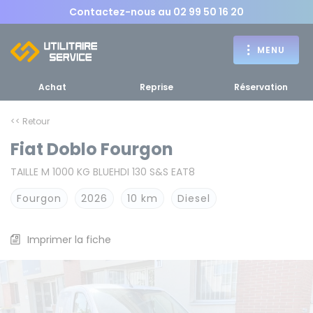
Contactez-nous au
02 99 50 16 20
MENU
Achat
Reprise
Réservation
<< Retour
Fiat Doblo Fourgon
Achat
TAILLE M 1000 KG BLUEHDI 130 S&S EAT8
RETOUR
RETOUR MENU
d'un utilitaire
MENU
Fourgon
2026
10 km
Diesel
Imprimer la fiche
Bennes, plateaux
Fourgons Camionnettes
spécifiques