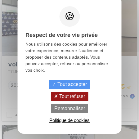
Respect de votre vie privée
Nous utilisons des cookies pour améliorer
votre expérience, mesurer l'audience et
proposer des contenus adaptés. Vous
Volkswagen Transporter Procab
pouvez accepter, refuser ou personnaliser
vos choix.
T7 L1H1 2.0 TDI 170 BVA8 BUSINESS 5PL
Tout accepter
43 990 €
2026
10 km
HT
977 €
dès
TTC/mois
Tout refuser
de
La Location
Le crédit
Personnaliser
Financement
votre
avec Option
classique
AJOUTER AU COMPARATEUR
achat
d'Achat (LOA)
Politique de cookies