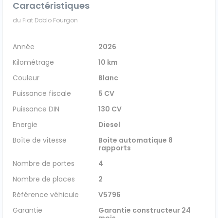
Caractéristiques
Véhicules 0 km
du Fiat Doblo Fourgon
Tous les véhicules
Année
2026
Kilométrage
10 km
Réservation véhicule
Couleur
Blanc
Financement utilitaire
Puissance fiscale
5 CV
Puissance DIN
130 CV
Energie
Diesel
Boîte de vitesse
Boite automatique 8
rapports
Nombre de portes
4
Nombre de places
2
Référence véhicule
V5796
Garantie
Garantie constructeur 24