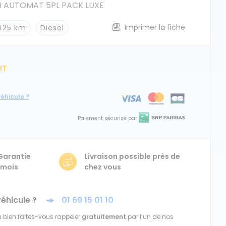
CH AUTOMAT 5PL PACK LUXE
Imprimer la fiche
425 km
Diesel
HT
éhicule ?
Paiement sécurisé par
 Garantie
Livraison possible près de
 mois
chez vous
véhicule ?
01 69 15 01 10
 bien faites-vous rappeler
gratuitement
par l’un de nos