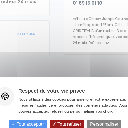
ructeur 24 mois
01 69 15 01 10
Véhicule Citroen Jumpy Cabine
kilométrage de 425 km. Cet util
GRIS TITANE, d'un moteur Diese
rapports. Très pratique avec se
24 mois. Ref : eestjnv
autres véhicules pour v
Respect de votre vie privée
Nous utilisons des cookies pour améliorer votre expérience,
mesurer l'audience et proposer des contenus adaptés. Vous
pouvez accepter, refuser ou personnaliser vos choix.
Tout accepter
Tout refuser
Personnaliser