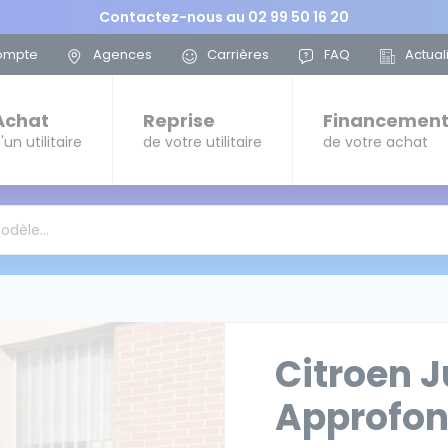
Contactez-nous au
02 99 50 16 20
ompte
Agences
Carrières
FAQ
Actual
Achat
Reprise
Financemen
'un utilitaire
de votre utilitaire
de votre achat
modèle…
Citroen 
Approfon