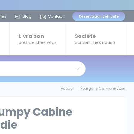
ités
Blog
Contact
Réservation
véhicule
t
Livraison
Société
près de chez vous
qui sommes nous ?
Accueil
Fourgons Camionnettes
|
Jumpy Cabine
die