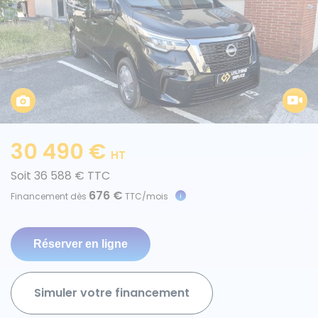
Caisses grands volumes
Frigorifiques
30 490 €
HT
Voitures de société et Pick-
Minibus
Soit 36 588 € TTC
up
676 €
Financement dès
TTC/mois
MARQUES
Citroën
Simuler votre financement
Fiat