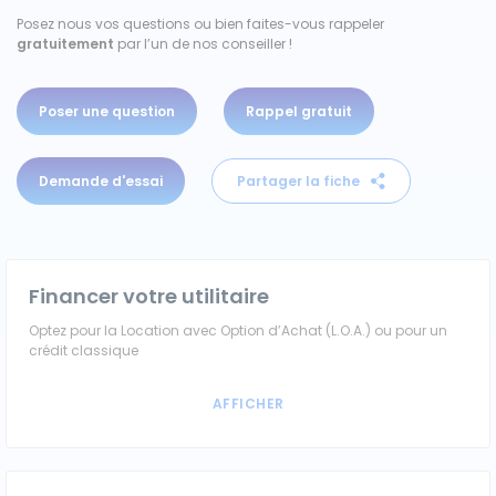
Posez nous vos questions ou bien faites-vous rappeler
Véhicules 0 km
gratuitement
par l’un de nos conseiller !
Tous les véhicules
Poser une question
Rappel gratuit
Réservation véhicule
Demande d'essai
Partager la fiche
Financement utilitaire
Financer votre utilitaire
Optez pour la Location avec Option d’Achat (L.O.A.) ou pour un
crédit classique