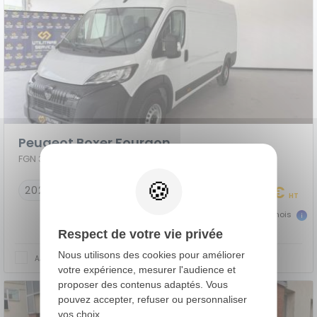
Peugeot Boxer Fourgon
FGN 3.5 T L4H2 MAXI 180 S&S BVA8 + OPTIONS
25 990 €
2025
44000 km
HT
577 €
dès
TTC/mois
Respect de votre vie privée
Nous utilisons des cookies pour améliorer
AJOUTER AU COMPARATEUR
votre expérience, mesurer l'audience et
proposer des contenus adaptés. Vous
pouvez accepter, refuser ou personnaliser
vos choix.