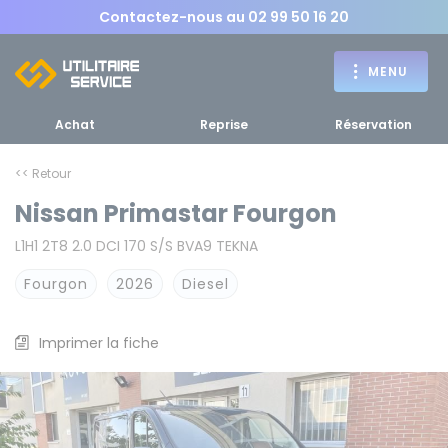
Contactez-nous au
02 99 50 16 20
MENU
Achat
Reprise
Réservation
<< Retour
Nissan Primastar Fourgon
Achat
L1H1 2T8 2.0 DCI 170 S/S BVA9 TEKNA
RETOUR
RETOUR MENU
d'un utilitaire
MENU
Fourgon
2026
Diesel
Imprimer la fiche
Bennes, plateaux
Fourgons Camionnettes
spécifiques