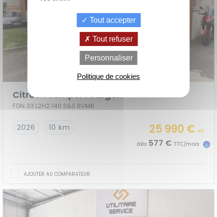
Tout accepter
Tout refuser
de
La Location
Le crédit
Personnaliser
Financement
votre
avec Option
classique
achat
d'Achat (LOA)
Politique de cookies
Citroen Jumper Fourgon
FGN 33 L2H2 140 S&S BVM6
25 990 €
2026
10 km
HT
577 €
dès
TTC/mois
AJOUTER AU COMPARATEUR