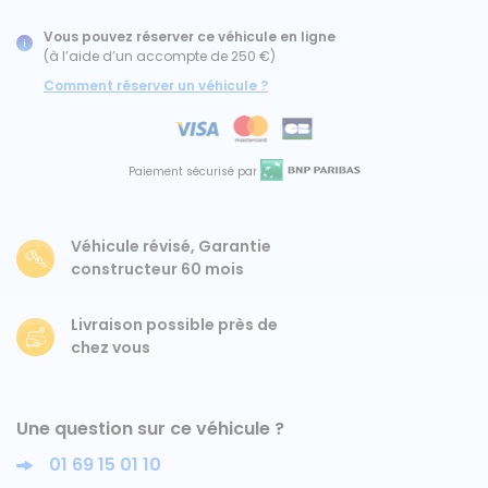
Vous pouvez réserver ce véhicule en ligne
Ford
(à l’aide d’un accompte de 250 €)
Comment réserver un véhicule ?
Isuzu
Iveco
Paiement sécurisé par
Maxus
Véhicule révisé, Garantie
Nissan
constructeur 60 mois
Peugeot
Livraison possible près de
chez vous
Renault
Volkswagen
Une question sur ce véhicule ?
01 69 15 01 10