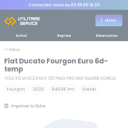
Contactez-nous au
02 99 50 16 20
MENU
Achat
Reprise
Réservation
<< Retour
Fiat Ducato Fourgon Euro 6d-
Achat
temp
RETOUR
TOLE 3.0 M H2 2.3 MJT 120 PACK PRO NAV GALERIE ECHELLE
RETOUR MENU
d'un utilitaire
MENU
Fourgon
2020
84026 km
Diesel
Imprimer la fiche
Bennes, plateaux
Fourgons Camionnettes
spécifiques