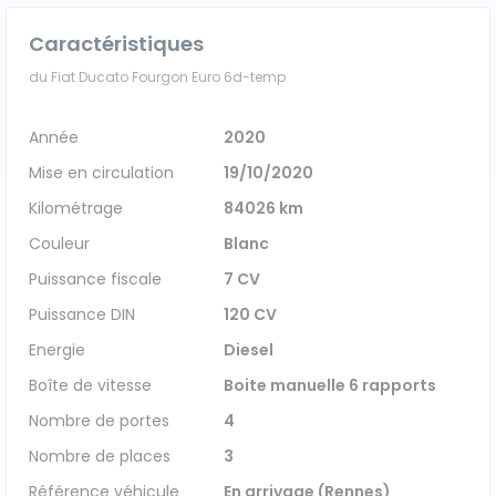
Véhicules 0 km
Caractéristiques
du Fiat Ducato Fourgon Euro 6d-temp
Tous les véhicules
Année
2020
Réservation véhicule
Mise en circulation
19/10/2020
Financement utilitaire
Kilométrage
84026 km
Couleur
Blanc
Puissance fiscale
7 CV
Puissance DIN
120 CV
Energie
Diesel
Boîte de vitesse
Boite manuelle 6 rapports
Nombre de portes
4
Nombre de places
3
Référence véhicule
En arrivage (Rennes)