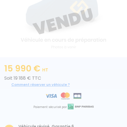
Caisses grands volumes
Frigorifiques
15 990 €
Voitures de société et Pick-
Minibus
HT
up
Soit 19 188 € TTC
Comment réserver un véhicule ?
MARQUES
Paiement sécurisé par
Citroën
Fiat
Véhicule révisé, Garantie 6