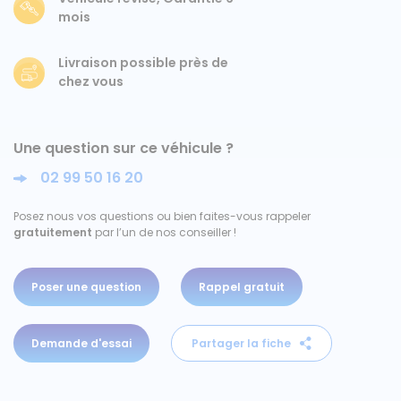
mois
Ford
Livraison possible près de
Isuzu
chez vous
Iveco
Une question sur ce véhicule ?
Maxus
02 99 50 16 20
Nissan
Posez nous vos questions ou bien faites-vous rappeler
gratuitement
par l’un de nos conseiller !
Peugeot
Poser une question
Rappel gratuit
Renault
Volkswagen
Demande d'essai
Partager la fiche