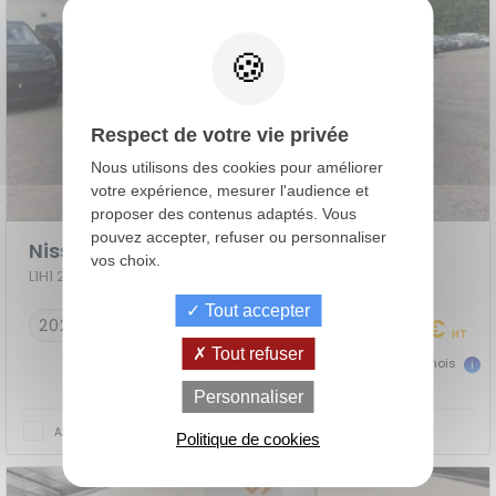
Respect de votre vie privée
Nous utilisons des cookies pour améliorer
votre expérience, mesurer l'audience et
proposer des contenus adaptés. Vous
pouvez accepter, refuser ou personnaliser
Nissan Primastar Fourgon
vos choix.
L1H1 2T8 2.0 DCI 170 S/S BVA9 TEKNA
Tout accepter
30 490 €
2026
10 km
HT
Tout refuser
676 €
dès
TTC/mois
de
La Location
Le crédit
Personnaliser
Financement
votre
avec Option
classique
achat
d'Achat (LOA)
AJOUTER AU COMPARATEUR
Politique de cookies