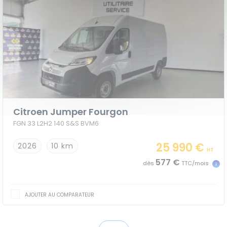
Citroen Jumper Fourgon
FGN 33 L2H2 140 S&S BVM6
25 990 €
2026
10 km
HT
577 €
dès
TTC/mois
AJOUTER AU COMPARATEUR