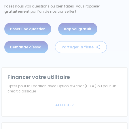
Posez nous vos questions ou bien faites-vous rappeler
Véhicules 0 km
gratuitement
par l’un de nos conseiller !
Tous les véhicules
Poser une question
Rappel gratuit
Réservation véhicule
Demande d'essai
Partager la fiche
Financement utilitaire
Financer votre utilitaire
Optez pour la Location avec Option d’Achat (L.O.A.) ou pour un
crédit classique