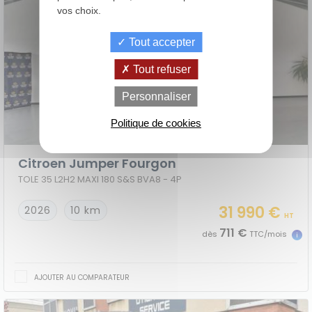
vos choix.
Tout accepter
Tout refuser
de
La Location
Le crédit
Personnaliser
Financement
votre
avec Option
classique
achat
d'Achat (LOA)
Politique de cookies
Citroen Jumper Fourgon
TOLE 35 L2H2 MAXI 180 S&S BVA8 - 4P
31 990 €
2026
10 km
HT
711 €
dès
TTC/mois
AJOUTER AU COMPARATEUR