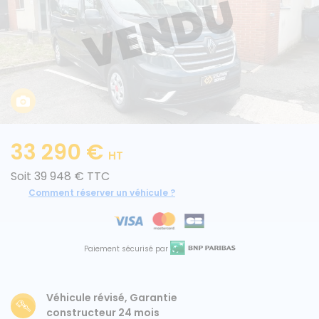
Caisses grands volumes
Frigorifiques
33 290 €
HT
Voitures de société et Pick-
Minibus
Soit 39 948 € TTC
up
Comment réserver un véhicule ?
MARQUES
Paiement sécurisé par
Citroën
Véhicule révisé, Garantie
Fiat
constructeur 24 mois