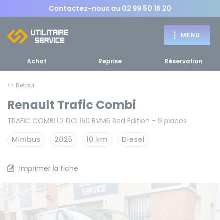
Contactez-nous au
02 99 50 16 20
MENU
Achat
Reprise
Réservation
<< Retour
Renault Trafic Combi
Achat
TRAFIC COMBI L2 DCi 150 BVM6 Red Edition - 9 places
RETOUR
RETOUR MENU
d'un utilitaire
MENU
Minibus
2025
10 km
Diesel
Imprimer la fiche
Bennes, plateaux
Fourgons Camionnettes
spécifiques