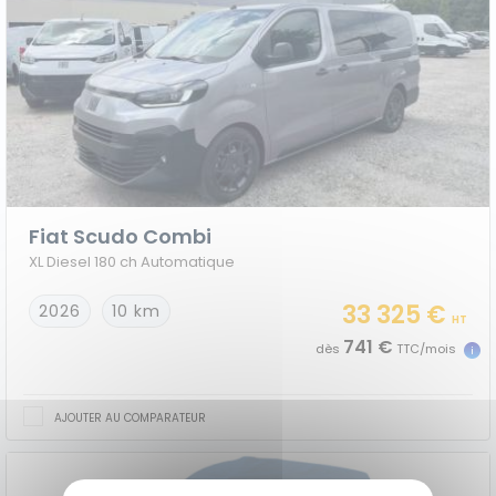
Fiat Scudo Combi
XL Diesel 180 ch Automatique
33 325 €
2026
10 km
HT
741 €
dès
TTC/mois
AJOUTER AU COMPARATEUR