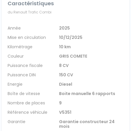
Caractéristiques
Véhicules 0 km
du Renault Trafic Combi
Tous les véhicules
Année
2025
Mise en circulation
10/12/2025
Réservation véhicule
Kilométrage
10 km
Financement utilitaire
Couleur
GRIS COMETE
Puissance fiscale
8 CV
Puissance DIN
150 CV
Energie
Diesel
Boîte de vitesse
Boite manuelle 6 rapports
Nombre de places
9
Référence véhicule
V5351
Garantie
Garantie constructeur 24
mois