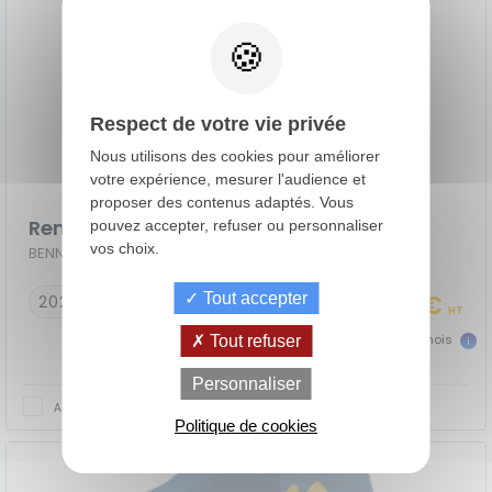
Respect de votre vie privée
Nous utilisons des cookies pour améliorer
votre expérience, mesurer l'audience et
proposer des contenus adaptés. Vous
Renault Master Benne Simple
pouvez accepter, refuser ou personnaliser
vos choix.
BENNE SIMPLE PROP RJ3500 L2 DCI 130 EURO VI CONFORT
Tout accepter
22 990 €
2022
48852 km
HT
510 €
dès
TTC/mois
Tout refuser
de
La Location
Le crédit
Personnaliser
Financement
votre
avec Option
classique
AJOUTER AU COMPARATEUR
achat
d'Achat (LOA)
Politique de cookies