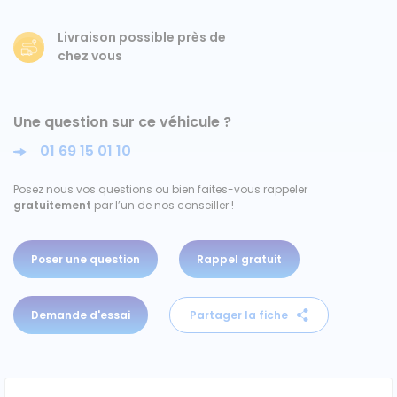
Ford
Livraison possible près de
chez vous
Isuzu
Une question sur ce véhicule ?
Iveco
01 69 15 01 10
Maxus
Posez nous vos questions ou bien faites-vous rappeler
gratuitement
par l’un de nos conseiller !
Nissan
Peugeot
Poser une question
Rappel gratuit
Renault
Demande d'essai
Partager la fiche
Volkswagen