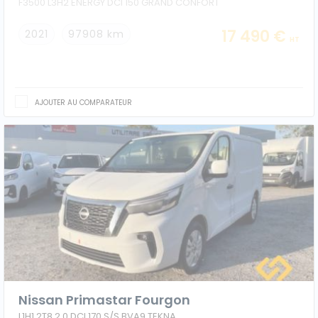
F3500 L3H2 ENERGY DCI 150 GRAND CONFORT
17 490 €
2021
97908 km
HT
AJOUTER AU COMPARATEUR
Nissan Primastar Fourgon
L1H1 2T8 2.0 DCI 170 S/S BVA9 TEKNA