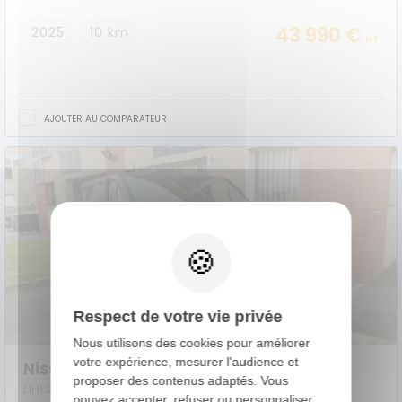
43 990 €
2025
10 km
HT
AJOUTER AU COMPARATEUR
Respect de votre vie privée
Nous utilisons des cookies pour améliorer
votre expérience, mesurer l'audience et
Nissan Primastar Fourgon
proposer des contenus adaptés. Vous
L1H1 2T8 2.0 DCI 170 S/S BVA9 TEKNA
pouvez accepter, refuser ou personnaliser