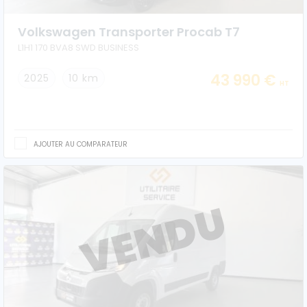
Ford
Volkswagen Transporter Procab T7
L1H1 170 BVA8 SWD BUSINESS
Isuzu
43 990 €
2025
10 km
HT
Iveco
Maxus
AJOUTER AU COMPARATEUR
Nissan
Peugeot
Renault
Volkswagen