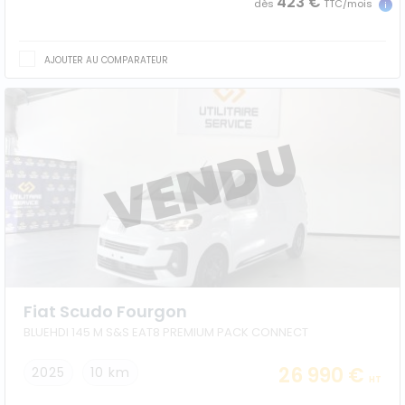
423 €
dès
TTC/mois
AJOUTER AU COMPARATEUR
Fiat Scudo Fourgon
BLUEHDI 145 M S&S EAT8 PREMIUM PACK CONNECT
26 990 €
2025
10 km
HT