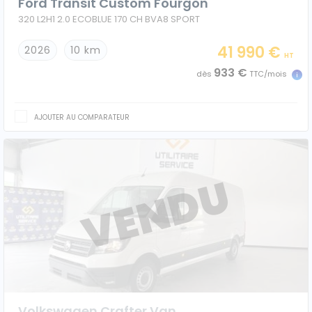
Ford Transit Custom Fourgon
320 L2H1 2.0 ECOBLUE 170 CH BVA8 SPORT
41 990 €
2026
10 km
HT
933 €
dès
TTC/mois
AJOUTER AU COMPARATEUR
Volkswagen Crafter Van