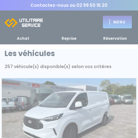
Contactez-nous au
02 99 50 16 20
MENU
Achat
Reprise
Réservation
Les véhicules
257 véhicule(s) disponible(s) selon vos critères
Achat
RETOUR
RETOUR MENU
d'un utilitaire
MENU
Bennes, plateaux
Fourgons Camionnettes
spécifiques