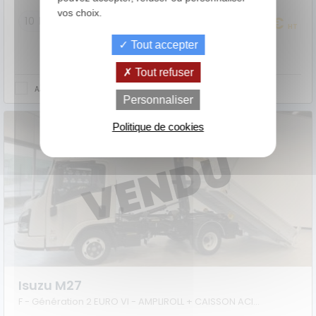
vos choix.
29 990 €
10 km
HT
Tout accepter
Tout refuser
AJOUTER AU COMPARATEUR
de
La Location
Le crédit
Personnaliser
Financement
votre
avec Option
classique
achat
d'Achat (LOA)
Politique de cookies
Isuzu M27
F - Génération 2 EURO VI - AMPLIROLL + CAISSON ACIER