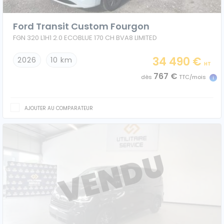
Ford Transit Custom Fourgon
FGN 320 L1H1 2.0 ECOBLUE 170 CH BVA8 LIMITED
Caisses grands volumes
Frigorifiques
34 490 €
2026
10 km
HT
767 €
dès
TTC/mois
AJOUTER AU COMPARATEUR
Voitures de société et Pick-
Minibus
up
MARQUES
Citroën
Fiat