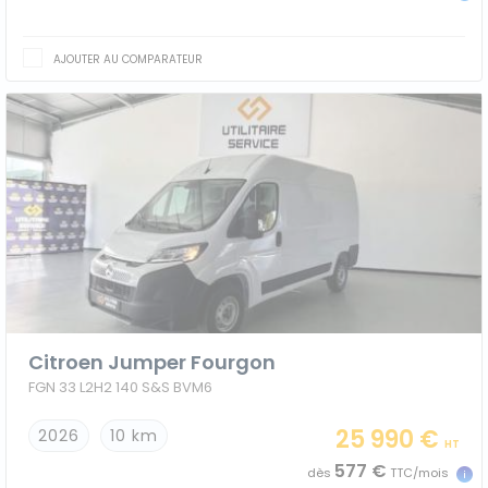
AJOUTER AU COMPARATEUR
Citroen Jumper Fourgon
FGN 33 L2H2 140 S&S BVM6
25 990 €
2026
10 km
HT
577 €
dès
TTC/mois