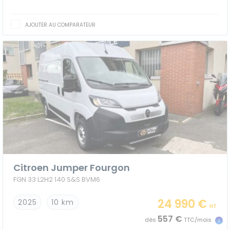
AJOUTER AU COMPARATEUR
Citroen Jumper Fourgon
FGN 33 L2H2 140 S&S BVM6
24 990 €
2025
10 km
HT
557 €
dès
TTC/mois