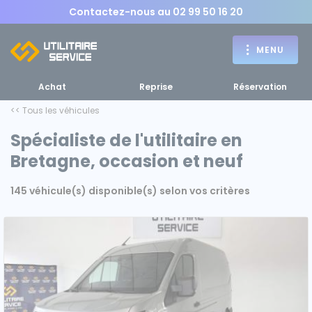
Contactez-nous au
02 99 50 16 20
MENU
Achat
Reprise
Réservation
<< Tous les véhicules
Spécialiste de l'utilitaire en
Bretagne, occasion et neuf
Achat
RETOUR
145 véhicule(s) disponible(s) selon vos critères
RETOUR MENU
d'un utilitaire
MENU
Bennes, plateaux
Fourgons Camionnettes
spécifiques