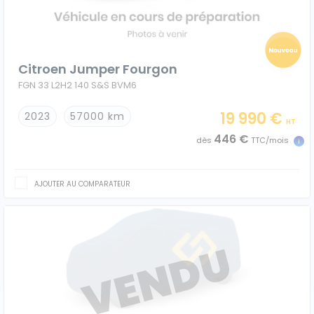
Véhicules 0 km
Tous les véhicules
Citroen Jumper Fourgon
FGN 33 L2H2 140 S&S BVM6
Réservation véhicule
19 990 €
2023
57000 km
HT
Financement utilitaire
446 €
dès
TTC/mois
AJOUTER AU COMPARATEUR