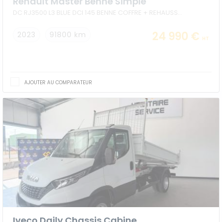
Renault Master Benne Simple
DC RJ3500 L3 BLUE DCI 145 BENNE COFFRE + REHAUSSES 6 PLACES
24 990 €
2023
91800 km
HT
AJOUTER AU COMPARATEUR
Iveco Daily Chassis Cabine