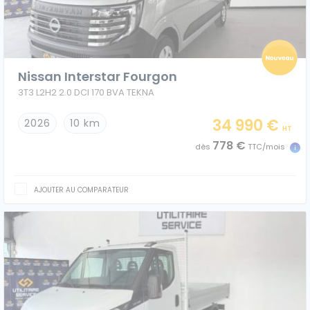
Caisses grands volumes
Frigorifiques
Nissan Interstar Fourgon
3T3 L2H2 2.0 DCI 170 BVA TEKNA
34 990 €
2026
10 km
HT
778 €
dès
TTC/mois
Voitures de société et Pick-
Minibus
up
AJOUTER AU COMPARATEUR
MARQUES
Citroën
Fiat