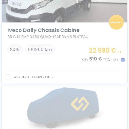
Ford
Isuzu
Iveco Daily Chassis Cabine
35 C 14 EMP 3450 QUAD-LEAF BVM6 PLATEAU
Iveco
22 990 €
2019
106900 km
HT
Maxus
510 €
dès
TTC/mois
Nissan
AJOUTER AU COMPARATEUR
Peugeot
Renault
Volkswagen