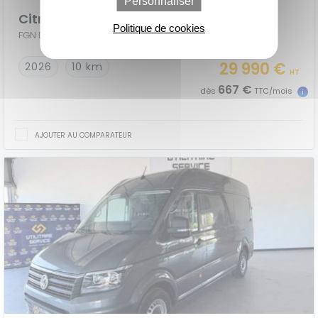
Personnaliser
Financement
votre
avec Option
classique
Citroen Jumpy Fourgon
achat
d'Achat (LOA)
Politique de cookies
FGN DIESEL 2.2 180 CH M AUTOMAT PACK PREMIUM CONNECT + CONFORT
29 990 €
2026
10 km
HT
667 €
dès
TTC/mois
AJOUTER AU COMPARATEUR