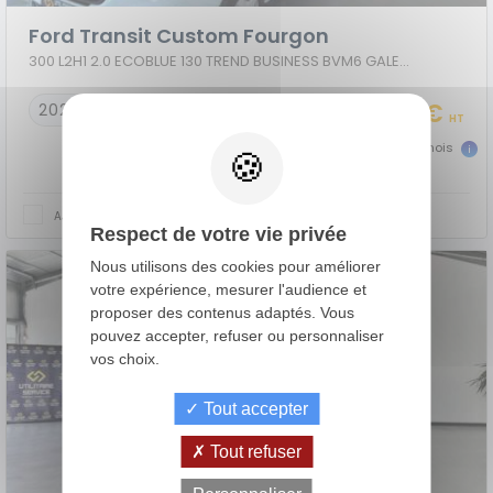
Ford Transit Custom Fourgon
300 L2H1 2.0 ECOBLUE 130 TREND BUSINESS BVM6 GALERIE ECHELLE
18 990 €
2022
76300 km
HT
423 €
dès
TTC/mois
AJOUTER AU COMPARATEUR
Respect de votre vie privée
Nous utilisons des cookies pour améliorer
votre expérience, mesurer l'audience et
proposer des contenus adaptés. Vous
pouvez accepter, refuser ou personnaliser
vos choix.
Tout accepter
Tout refuser
de
La Location
Le crédit