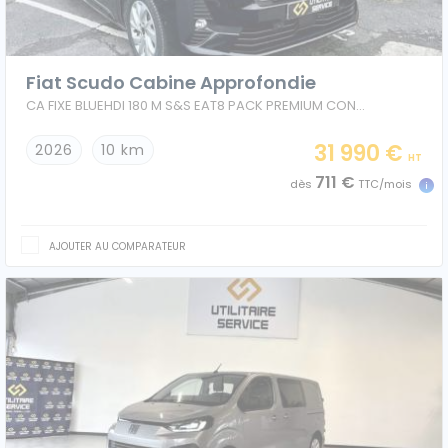
Fiat Scudo Cabine Approfondie
Caisses grands volumes
Frigorifiques
CA FIXE BLUEHDI 180 M S&S EAT8 PACK PREMIUM CONNECT
31 990 €
2026
10 km
HT
711 €
dès
TTC/mois
Voitures de société et Pick-
Minibus
up
AJOUTER AU COMPARATEUR
MARQUES
Citroën
Fiat