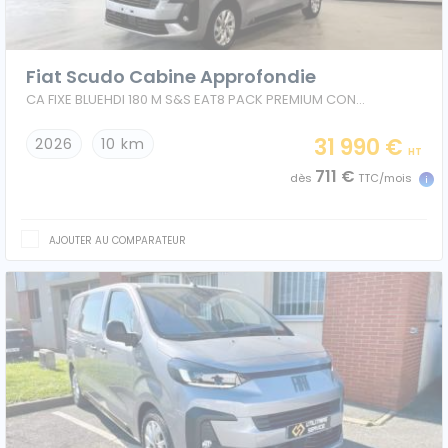
Ford
Fiat Scudo Cabine Approfondie
Isuzu
CA FIXE BLUEHDI 180 M S&S EAT8 PACK PREMIUM CONNECT
Iveco
31 990 €
2026
10 km
HT
711 €
dès
TTC/mois
Maxus
Nissan
AJOUTER AU COMPARATEUR
Peugeot
Renault
Volkswagen