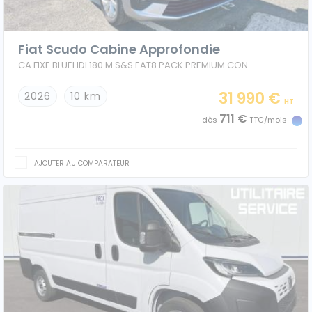
Véhicules 0 km
Fiat Scudo Cabine Approfondie
Tous les véhicules
CA FIXE BLUEHDI 180 M S&S EAT8 PACK PREMIUM CONNECT
Réservation véhicule
31 990 €
2026
10 km
HT
711 €
dès
TTC/mois
Financement utilitaire
AJOUTER AU COMPARATEUR