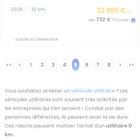
32 990 €
2026
10 km
HT
732 €
dès
TTC/mois
AJOUTER AU COMPARATEUR
<<
<
1
2
3
4
5
6
7
8
>
>>
Vous souhaitez acheter un
véhicule utilitaire
? Les
véhicules utilitaires sont souvent très sollicités par
les entreprises qui s'en servent ! Conduit par des
personnes différentes, ils peuvent avoir la vie dure.
Ces raisons peuvent motiver l'achat d'un
utilitaire 0
km.