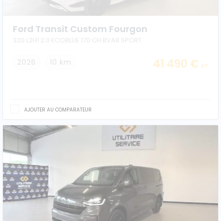
Ford Transit Custom Fourgon
320 L2H1 2.0 ECOBLUE 170 CH BVA8 SPORT
41 490 €
2026
10 km
HT
AJOUTER AU COMPARATEUR