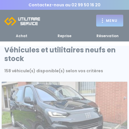
Contactez-nous au
02 99 50 16 20
MENU
Achat
Reprise
Réservation
Véhicules et utilitaires neufs en
stock
Achat
158 véhicule(s) disponible(s) selon vos critères
RETOUR
RETOUR MENU
d'un utilitaire
MENU
Bennes, plateaux
Fourgons Camionnettes
spécifiques