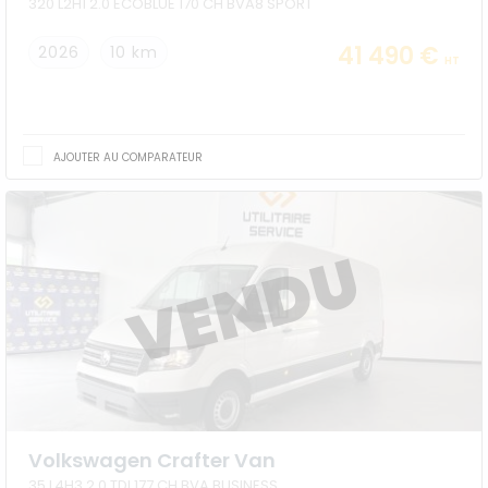
320 L2H1 2.0 ECOBLUE 170 CH BVA8 SPORT
41 490 €
2026
10 km
HT
AJOUTER AU COMPARATEUR
Volkswagen Crafter Van
35 L4H3 2.0 TDI 177 CH BVA BUSINESS