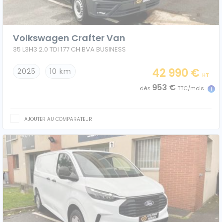
Ford
Volkswagen Crafter Van
Isuzu
35 L3H3 2.0 TDI 177 CH BVA BUSINESS
Iveco
42 990 €
2025
10 km
HT
953 €
dès
TTC/mois
Maxus
Nissan
AJOUTER AU COMPARATEUR
Peugeot
Renault
Volkswagen