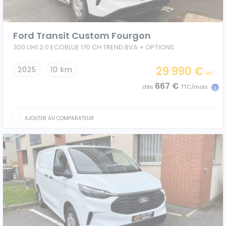
Véhicules 0 km
Ford Transit Custom Fourgon
Tous les véhicules
300 L1H1 2.0 ECOBLUE 170 CH TREND BVA + OPTIONS
Réservation véhicule
29 990 €
2025
10 km
HT
667 €
dès
TTC/mois
Financement utilitaire
AJOUTER AU COMPARATEUR