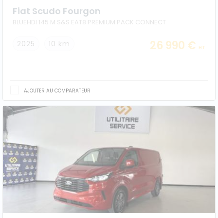
Fiat Scudo Fourgon
BLUEHDI 145 M S&S EAT8 PREMIUM PACK CONNECT
26 990 €
2025
10 km
HT
AJOUTER AU COMPARATEUR