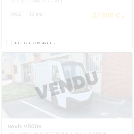
FGN XL BLUEHDI 145 S&S EAT8
27 990 €
2025
10 km
HT
AJOUTER AU COMPARATEUR
Sevic V500e
LAUNCH EDITION AVEC COFFRE ET PORTES ENROULABLES - BATTERIE LITHIUM 16kWh