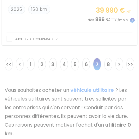
39 990 €
2025
150 km
HT
889 €
dès
TTC/mois
AJOUTER AU COMPARATEUR
<<
<
1
2
3
4
5
6
7
8
>
>>
Vous souhaitez acheter un
véhicule utilitaire
? Les
véhicules utilitaires sont souvent très sollicités par
les entreprises qui s'en servent ! Conduit par des
personnes différentes, ils peuvent avoir la vie dure.
Ces raisons peuvent motiver l'achat d'un
utilitaire 0
km.