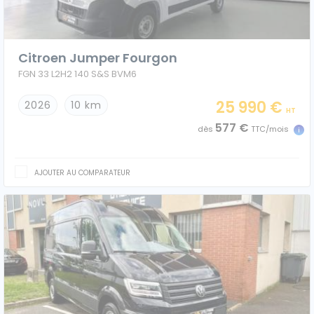
Citroen Jumper Fourgon
Caisses grands volumes
Frigorifiques
FGN 33 L2H2 140 S&S BVM6
25 990 €
2026
10 km
HT
577 €
dès
TTC/mois
Voitures de société et Pick-
Minibus
up
AJOUTER AU COMPARATEUR
MARQUES
Citroën
Fiat