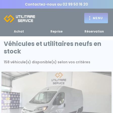
Contactez-nous au
02 99 50 16 20
MENU
Achat
Reprise
Réservation
Véhicules et utilitaires neufs en
stock
Achat
158 véhicule(s) disponible(s) selon vos critères
RETOUR
RETOUR MENU
d'un utilitaire
MENU
Bennes, plateaux
Fourgons Camionnettes
spécifiques