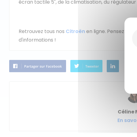
écran tactile 5", de la climatisation, du régulateur
Retrouvez tous nos
Citroën
en ligne. Pensez à d
d'informations !
Céline 
En savoi