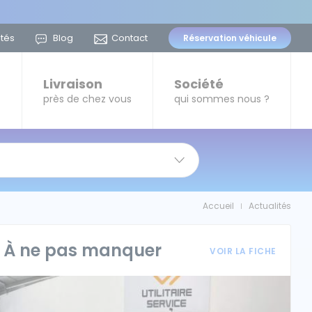
ités
Blog
Contact
Réservation
véhicule
t
Livraison
Société
près de chez vous
qui sommes nous ?
Accueil
Actualités
|
À ne pas manquer
VOIR LA FICHE