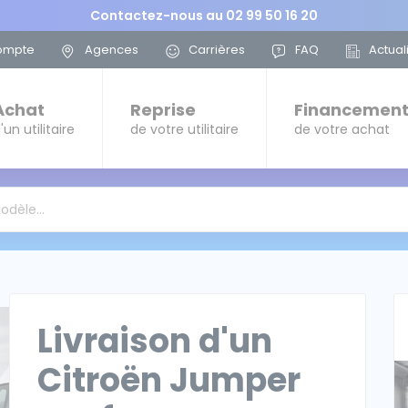
Contactez-nous au
02 99 50 16 20
ompte
Agences
Carrières
FAQ
Actual
Achat
Reprise
Financemen
'un utilitaire
de votre utilitaire
de votre achat
modèle…
Livraison d'un
Citroën Jumper