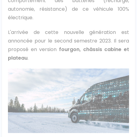
comportement des batteries (recharge,
autonomie, résistance) de ce véhicule 100%
Véhicules 0 km
électrique.
Tous les véhicules
L'arrivée de cette nouvelle génération est
Réservation véhicule
annoncée pour le second semestre 2023. Il sera
proposé en version
fourgon, châssis cabine et
Financement utilitaire
plateau
.