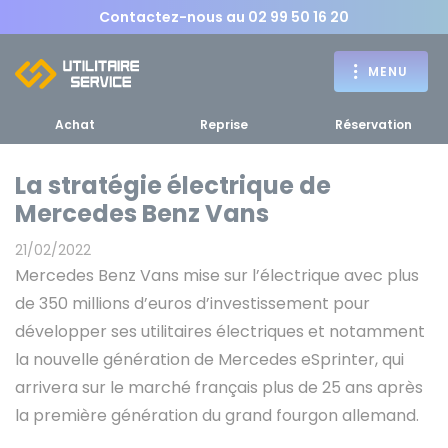
Contactez-nous au
02 99 50 16 20
MENU
Achat
Reprise
Réservation
La stratégie électrique de
Mercedes Benz Vans
Achat
21/02/2022
RETOUR
Mercedes Benz Vans mise sur l’électrique avec plus
RETOUR MENU
d'un utilitaire
MENU
de 350 millions d’euros d’investissement pour
développer ses utilitaires électriques et notamment
la nouvelle génération de Mercedes eSprinter, qui
arrivera sur le marché français plus de 25 ans après
Bennes, plateaux
la première génération du grand fourgon allemand.
Fourgons Camionnettes
spécifiques