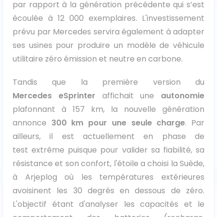
par rapport à la génération précédente qui s’est
écoulée à 12 000 exemplaires. L'investissement
Ford
prévu par Mercedes servira également à adapter
Isuzu
ses usines pour produire un modèle de véhicule
utilitaire zéro émission et neutre en carbone.
Iveco
Tandis que la première version du
Maxus
Mercedes
eSprinter
affichait une
autonomie
plafonnant à 157 km, la nouvelle génération
Nissan
annonce
300 km pour une seule charge
. Par
ailleurs, il est actuellement en phase de
Peugeot
test extrême puisque pour valider sa fiabilité, sa
Renault
résistance et son confort, l'étoile a choisi la Suède,
à Arjeplog où les températures extérieures
Volkswagen
avoisinent les 30 degrés en dessous de zéro.
L'objectif étant d'analyser les capacités et le