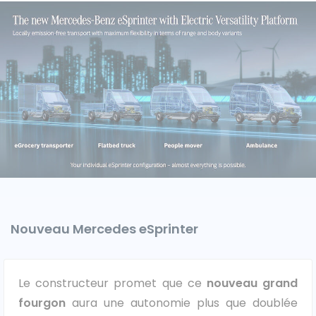
Caisses grands volumes
Frigorifiques
Voitures de société et Pick-
Minibus
up
Nouveau Mercedes eSprinter
MARQUES
Citroën
Le constructeur promet que ce
nouveau grand
fourgon
aura une autonomie plus que doublée
Fiat