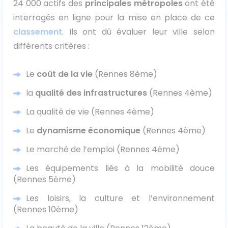
24 000 actifs des
principales métropoles
ont été
interrogés en ligne pour la mise en place de ce
Ford
classement
. Ils ont dû évaluer leur ville selon
Isuzu
différents critères :
Iveco
Le
coût de la vie
(Rennes 8ème)
la
qualité des infrastructures
(Rennes 4ème)
Maxus
La qualité de vie (Rennes 4ème)
Nissan
Le
dynamisme économique
(Rennes 4ème)
Peugeot
Le marché de l’emploi (Rennes 4ème)
Les équipements liés à la mobilité douce
Renault
(Rennes 5ème)
Volkswagen
Les loisirs, la culture et l’environnement
(Rennes 10ème)