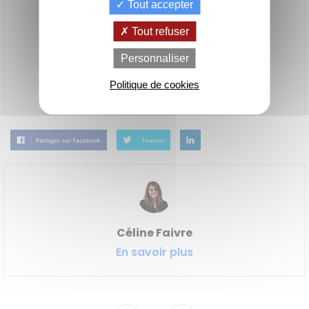
Tout accepter
Tout refuser
Consultez nos annonces
de
La Location
Le crédit
Personnaliser
Financement
votre
avec Option
classique
achat
d'Achat (LOA)
Politique de cookies
Céline Faivre
En savoir plus