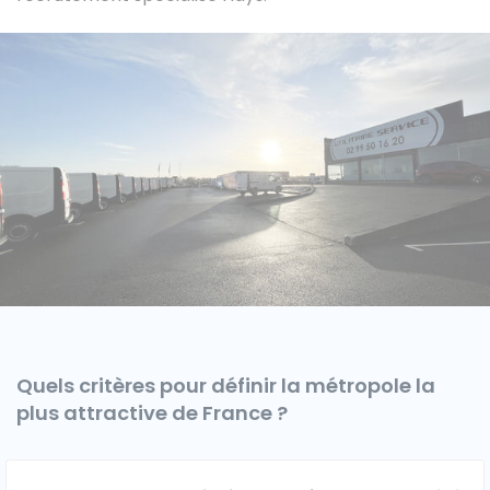
Caisses grands volumes
Frigorifiques
Voitures de société et Pick-
Minibus
up
MARQUES
Quels critères pour définir la métropole la
plus attractive de France ?
Citroën
Fiat