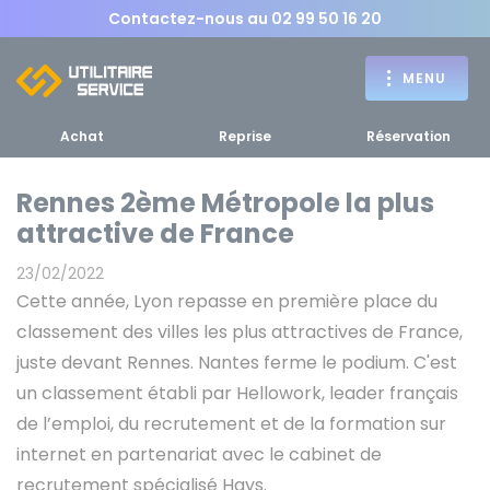
Contactez-nous au
02 99 50 16 20
MENU
Achat
Reprise
Réservation
Rennes 2ème Métropole la plus
attractive de France
Achat
23/02/2022
RETOUR
Cette année, Lyon repasse en première place du
RETOUR MENU
d'un utilitaire
MENU
classement des villes les plus attractives de France,
juste devant Rennes. Nantes ferme le podium. C'est
un classement établi par Hellowork, leader français
de l’emploi, du recrutement et de la formation sur
Bennes, plateaux
internet en partenariat avec le cabinet de
Fourgons Camionnettes
spécifiques
recrutement spécialisé Hays.