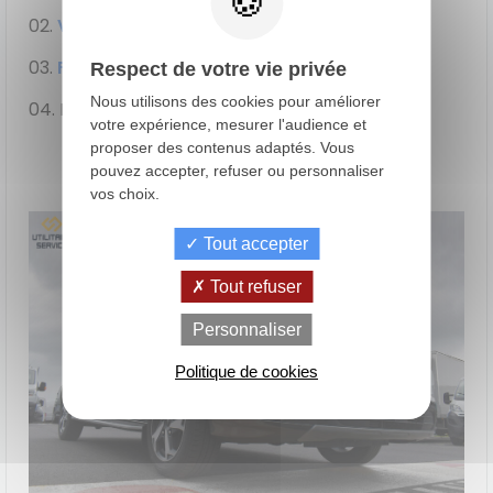
Volkswagen Transporter (
65 %)
Ford Transit Custom
(63 %)
Respect de votre vie privée
Nous utilisons des cookies pour améliorer
Mercedes-Benz Vito (61 %)
votre expérience, mesurer l'audience et
proposer des contenus adaptés. Vous
pouvez accepter, refuser ou personnaliser
vos choix.
Tout accepter
Tout refuser
de
La Location
Le crédit
Personnaliser
Financement
votre
avec Option
classique
achat
d'Achat (LOA)
Politique de cookies