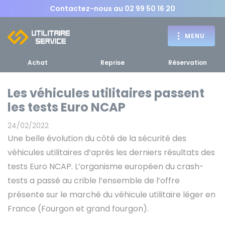
Contactez-nous au
02 99 50 16 20
MENU
Achat
Reprise
Réservation
Les véhicules utilitaires passent
les tests Euro NCAP
Achat
24/02/2022
RETOUR
Une belle évolution du côté de la sécurité des
RETOUR MENU
d'un utilitaire
MENU
véhicules utilitaires d’après les derniers résultats des
tests Euro NCAP. L’organisme européen du crash-
tests a passé au crible l’ensemble de l’offre
présente sur le marché du véhicule utilitaire léger en
Bennes, plateaux
France (Fourgon et grand fourgon).
Fourgons Camionnettes
spécifiques