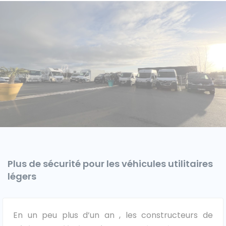
Caisses grands volumes
Frigorifiques
Voitures de société et Pick-
Minibus
up
Plus de sécurité pour les véhicules utilitaires
MARQUES
légers
Citroën
En un peu plus d’un an , les constructeurs de
Fiat