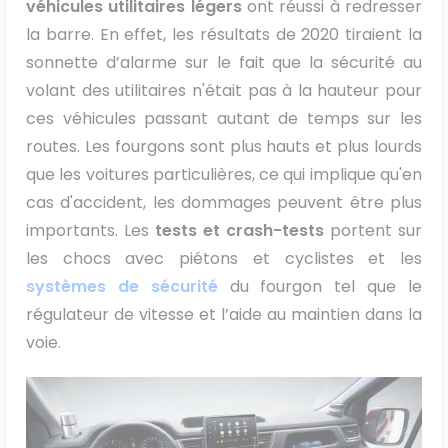
véhicules utilitaires légers
ont réussi à redresser
la barre. En effet, les résultats de 2020 tiraient la
Ford
sonnette d’alarme sur le fait que la sécurité au
Isuzu
volant des utilitaires n'était pas à la hauteur pour
ces véhicules passant autant de temps sur les
Iveco
routes. Les fourgons sont plus hauts et plus lourds
que les voitures particulières, ce qui implique qu'en
Maxus
cas d'accident, les dommages peuvent être plus
importants. Les
tests et crash-tests
portent sur
Nissan
les chocs avec piétons et cyclistes et les
Peugeot
systèmes de sécurité
du fourgon tel que le
régulateur de vitesse et l’aide au maintien dans la
Renault
voie.
Volkswagen