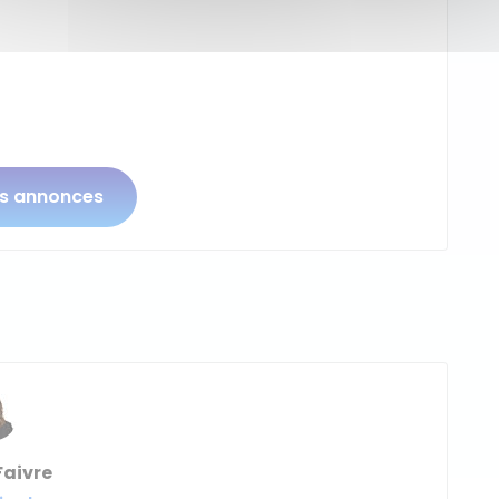
os annonces
Faivre