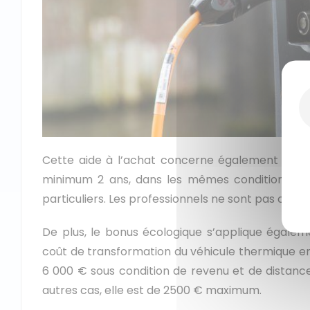
Cette aide à l’achat concerne également l’acq
minimum 2 ans, dans les mêmes conditions que
particuliers. Les professionnels ne sont pas conc
De plus, le bonus écologique s’applique égale
coût de transformation du véhicule thermique en 
6 000 € sous condition de revenu et de distance d
autres cas, elle est de 2500 € maximum.