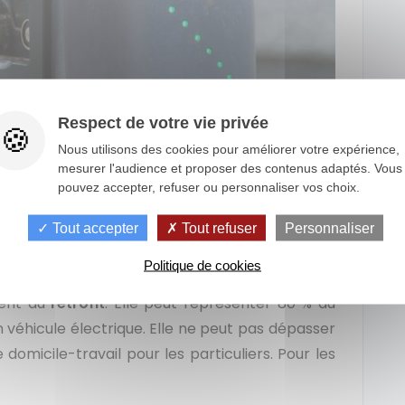
Respect de votre vie privée
Nous utilisons des cookies pour améliorer votre expérience,
mesurer l'audience et proposer des contenus adaptés. Vous
pouvez accepter, refuser ou personnaliser vos choix.
uisition de
véhicules utilitaires d’occasion
de
Tout accepter
Tout refuser
Personnaliser
 pour un véhicule neuf, uniquement pour les
ernés par ce bonus.
Politique de cookies
ment au
rétrofit
. Elle peut représenter 80 % du
véhicule électrique. Elle ne peut pas dépasser
omicile-travail pour les particuliers. Pour les