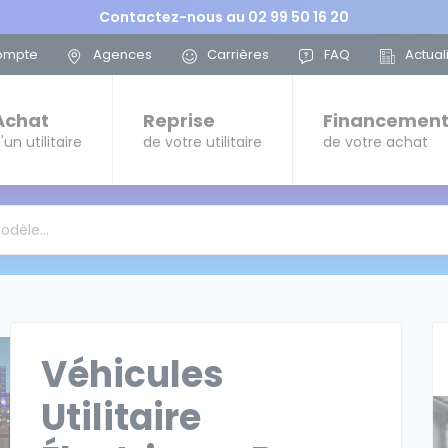
Contactez-nous au
02 99 50 16 20
ompte
Agences
Carrières
FAQ
Actual
Achat
Reprise
Financemen
'un utilitaire
de votre utilitaire
de votre achat
modèle…
Véhicules
Utilitaire