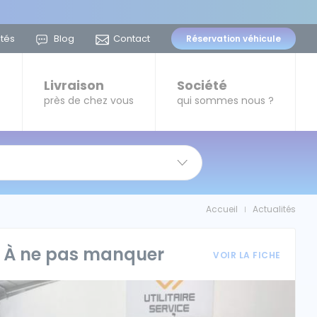
ités
Blog
Contact
Réservation
véhicule
t
Livraison
Société
près de chez vous
qui sommes nous ?
Accueil
Actualités
|
À ne pas manquer
VOIR LA FICHE