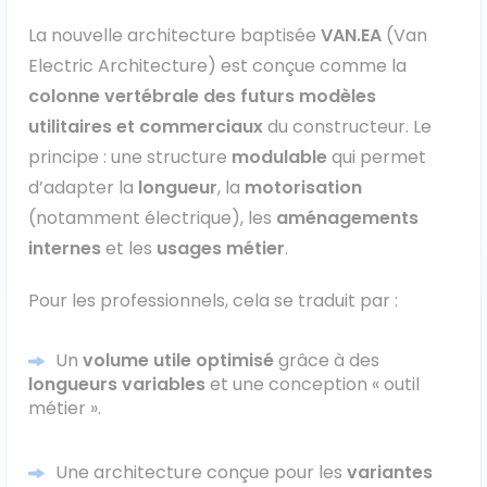
La nouvelle architecture baptisée
VAN.EA
(Van
Ford
Electric Architecture) est conçue comme la
colonne vertébrale des futurs modèles
Isuzu
utilitaires et commerciaux
du constructeur. Le
Iveco
principe : une structure
modulable
qui permet
d’adapter la
longueur
, la
motorisation
Maxus
(notamment électrique), les
aménagements
internes
et les
usages métier
.
Nissan
Pour les professionnels, cela se traduit par :
Peugeot
Un
volume utile optimisé
grâce à des
Renault
longueurs variables
et une conception « outil
métier ».
Volkswagen
Une architecture conçue pour les
variantes