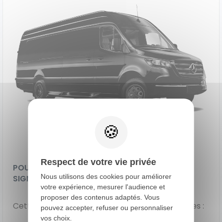
Respect de votre vie privée
POURQUOI CE RENOUVELLEMENT EST UN BON
Nous utilisons des cookies pour améliorer
SIGNE POUR LES PROS
votre expérience, mesurer l'audience et
proposer des contenus adaptés. Vous
Cette évolution est importante à plusieurs titres :
pouvez accepter, refuser ou personnaliser
vos choix.