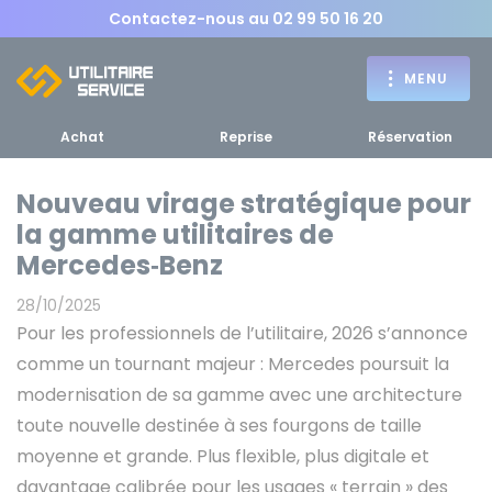
Contactez-nous au
02 99 50 16 20
MENU
Achat
Reprise
Réservation
Nouveau virage stratégique pour
la gamme utilitaires de
Achat
Mercedes‑Benz
RETOUR
RETOUR MENU
d'un utilitaire
MENU
28/10/2025
Pour les professionnels de l’utilitaire, 2026 s’annonce
comme un tournant majeur : Mercedes poursuit la
modernisation de sa gamme avec une architecture
toute nouvelle destinée à ses fourgons de taille
Bennes, plateaux
moyenne et grande. Plus flexible, plus digitale et
Fourgons Camionnettes
spécifiques
davantage calibrée pour les usages « terrain » des