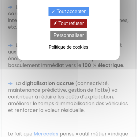
La
modularité
va permettre de mieux
Tout accepter
correspondre aux métiers
: artisans, livraison,
interventions techniques, transport de personnes,
Tout refuser
etc.
de
La Location
Le crédit
Personnaliser
Financement
votre
avec Option
classique
achat
d'Achat (LOA)
La
cohabitation des motorisations
permet
Politique de cookies
aux entreprises de
planifier
leur
transition
énergétique sans être contraintes par un
basculement immédiat vers le
100 % électrique
.
La
digitalisation accrue
(connectivité,
maintenance prédictive, gestion de flotte) va
contribuer à réduire les coûts d’exploitation,
améliorer le temps d’immobilisation des véhicules
et renforcer la valeur résiduelle.
Le fait que
Mercedes
pense « outil métier » indique