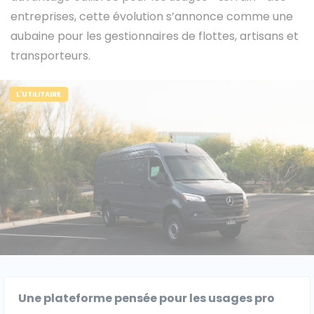
entreprises, cette évolution s’annonce comme une
aubaine pour les gestionnaires de flottes, artisans et
transporteurs.
Caisses grands volumes
Frigorifiques
L'UTILITAIRE
Voitures de société et Pick-
Minibus
up
MARQUES
Citroën
Une plateforme pensée pour les usages pro
Fiat