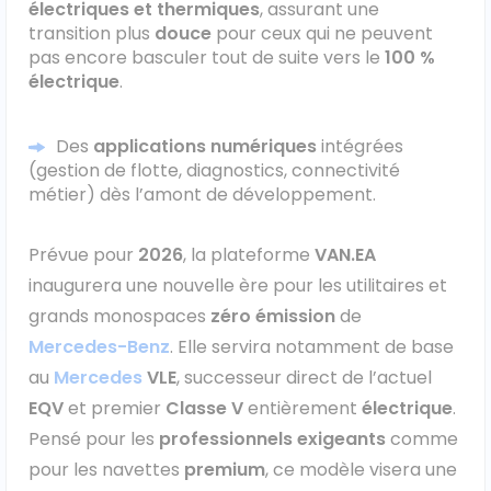
électriques et thermiques
, assurant une
transition plus
douce
pour ceux qui ne peuvent
Véhicules 0 km
pas encore basculer tout de suite vers le
100 %
électrique
.
Tous les véhicules
Réservation véhicule
Des
applications numériques
intégrées
(gestion de flotte, diagnostics, connectivité
métier) dès l’amont de développement.
Financement utilitaire
Prévue pour
2026
, la plateforme
VAN.EA
inaugurera une nouvelle ère pour les utilitaires et
grands monospaces
zéro émission
de
Mercedes-Benz
. Elle servira notamment de base
au
Mercedes
VLE
, successeur direct de l’actuel
EQV
et premier
Classe V
entièrement
électrique
.
Pensé pour les
professionnels exigeants
comme
pour les navettes
premium
, ce modèle visera une