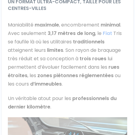
UN FORMAT ULTRA-COMPACT, TAILLÉ POUR LES
CENTRES-VILLES
Ford
Maniabilité
maximale
, encombrement
minimal
.
Isuzu
Avec seulement
3,17 mètres de long
, le
Fiat
Tris
Iveco
se faufile là où les utilitaires
traditionnels
atteignent leurs
limites
. Son rayon de braquage
Maxus
très réduit et sa conception à
trois roues
lui
permettent d’évoluer facilement dans les
rues
Nissan
étroites
, les
zones piétonnes réglementées
ou
les cours
d’immeubles
.
Peugeot
Un véritable atout pour les
professionnels du
Renault
dernier kilomètre
.
Volkswagen