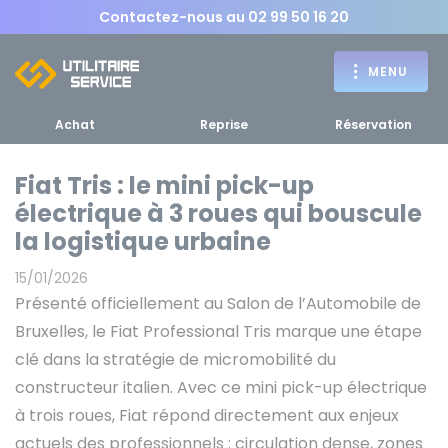
Contactez-nous au
02 99 50 16 20
MENU
Achat
Reprise
Réservation
Fiat Tris : le mini pick-up
électrique à 3 roues qui bouscule
Achat
la logistique urbaine
RETOUR
RETOUR MENU
d'un utilitaire
MENU
15/01/2026
Présenté officiellement au Salon de l’Automobile de
Bruxelles, le Fiat Professional Tris marque une étape
clé dans la stratégie de micromobilité du
constructeur italien. Avec ce mini pick-up électrique
Bennes, plateaux
à trois roues, Fiat répond directement aux enjeux
Fourgons Camionnettes
spécifiques
actuels des professionnels : circulation dense, zones