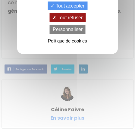
ce mini pick-up ouvre la voie à une
nouvelle
Tout accepter
génération d’utilitaires électriques compacts
.
Tout refuser
de
La Location
Le crédit
Personnaliser
Financement
votre
avec Option
classique
achat
d'Achat (LOA)
Politique de cookies
Consultez nos annonces
Céline Faivre
En savoir plus