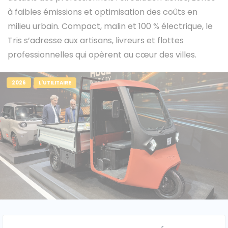
à faibles émissions et optimisation des coûts en
milieu urbain. Compact, malin et 100 % électrique, le
Tris s’adresse aux artisans, livreurs et flottes
Caisses grands volumes
Frigorifiques
professionnelles qui opèrent au cœur des villes.
2026
L'UTILITAIRE
Voitures de société et Pick-
Minibus
up
MARQUES
Citroën
Fiat