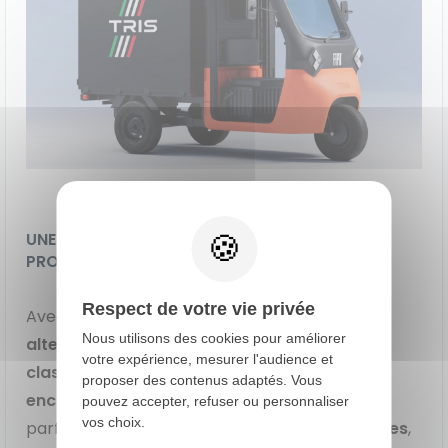
UNE NOUVELLE VISION DE L’UTILITAIRE
PROFESSIONNEL
Respect de votre vie privée
Avec le Tris,
Fiat
Professional propose une
Nous utilisons des cookies pour améliorer
alternative crédible aux fourgonnettes
votre expérience, mesurer l'audience et
classiques
pour certains usages
ciblés
. Moins
proposer des contenus adaptés. Vous
encombrant
, plus
économique
à l’usage et
pouvez accepter, refuser ou personnaliser
vos choix.
parfaitement
adapté aux contraintes urbaines
,