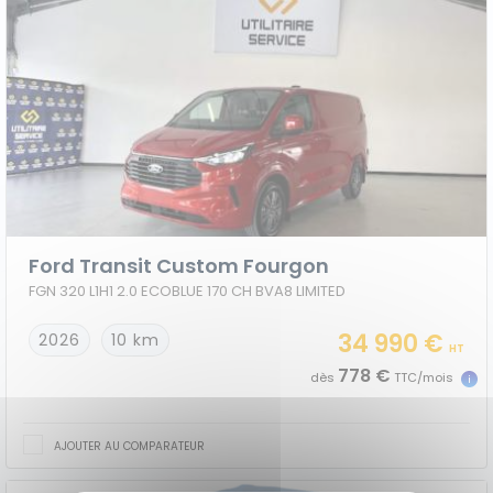
Ford Transit Custom Fourgon
FGN 320 L1H1 2.0 ECOBLUE 170 CH BVA8 LIMITED
34 990 €
2026
10 km
HT
778 €
dès
TTC/mois
AJOUTER AU COMPARATEUR