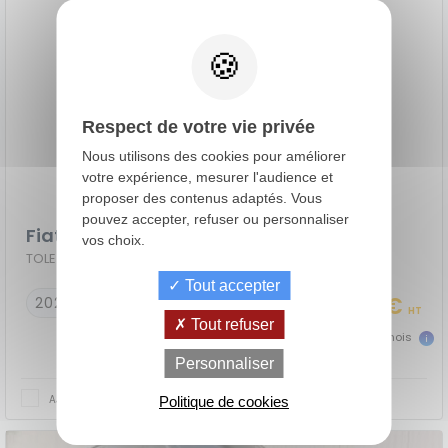
Respect de votre vie privée
Nous utilisons des cookies pour améliorer
votre expérience, mesurer l'audience et
proposer des contenus adaptés. Vous
pouvez accepter, refuser ou personnaliser
Fiat Ducato Fourgon
vos choix.
TOLE 3.0 M H2 H3-POWER 120 BUSINESS
Tout accepter
17 990 €
2023
36917 km
HT
Tout refuser
399 €
dès
TTC/mois
de
La Location
Le crédit
Personnaliser
Financement
votre
avec Option
classique
achat
d'Achat (LOA)
AJOUTER AU COMPARATEUR
Politique de cookies