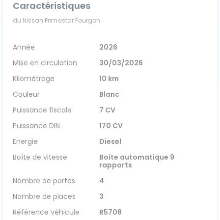
Caractéristiques
Véhicules 0 km
du Nissan Primastar Fourgon
Tous les véhicules
Année
2026
Mise en circulation
30/03/2026
Réservation véhicule
Kilométrage
10 km
Financement utilitaire
Couleur
Blanc
Puissance fiscale
7 CV
Puissance DIN
170 CV
Energie
Diesel
Boîte de vitesse
Boite automatique 9
rapports
Nombre de portes
4
Nombre de places
3
Référence véhicule
R5708