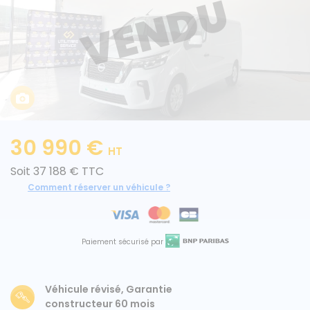
Caisses grands volumes
Frigorifiques
30 990 €
HT
Voitures de société et Pick-
Minibus
Soit 37 188 € TTC
up
Comment réserver un véhicule ?
MARQUES
Paiement sécurisé par
Citroën
Véhicule révisé, Garantie
Fiat
constructeur 60 mois