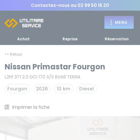
Contactez-nous au
02 99 50 16 20
MENU
Achat
Reprise
Réservation
<< Retour
Nissan Primastar Fourgon
Achat
L2H1 3T1 2.0 DCI 170 S/S BVA9 TEKNA
RETOUR
RETOUR MENU
d'un utilitaire
MENU
Fourgon
2026
10 km
Diesel
Imprimer la fiche
Bennes, plateaux
Fourgons Camionnettes
spécifiques