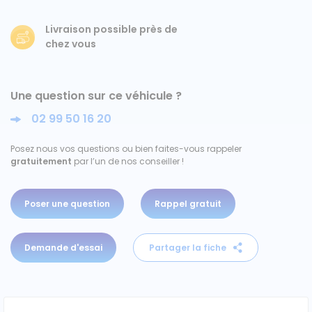
Ford
Livraison possible près de
chez vous
Isuzu
Une question sur ce véhicule ?
Iveco
02 99 50 16 20
Maxus
Posez nous vos questions ou bien faites-vous rappeler
gratuitement
par l’un de nos conseiller !
Nissan
Peugeot
Poser une question
Rappel gratuit
Renault
Demande d'essai
Partager la fiche
Volkswagen