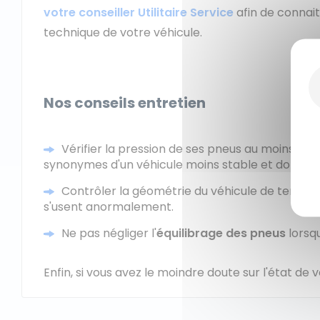
votre conseiller Utilitaire Service
afin de connait
technique de votre véhicule.
Nos conseils entretien
Vérifier la pression de ses pneus au moins
une 
synonymes d'un véhicule moins stable et donc plus 
Contrôler la géométrie du véhicule de temp
s'usent anormalement.
Ne pas négliger l'
équilibrage des pneus
lorsq
Enfin, si vous avez le moindre doute sur l'état de