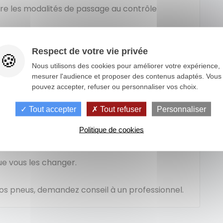
re les modalités de passage au contrôle
Respect de votre vie privée
Nous utilisons des cookies pour améliorer votre expérience,
mesurer l'audience et proposer des contenus adaptés. Vous
pouvez accepter, refuser ou personnaliser vos choix.
fois par mois
. Des pneus sous-gonflés sont
Tout accepter
Tout refuser
Personnaliser
difficile à contrôler.
Politique de cookies
s en temps pour éviter que les pneumatiques ne
ue vous les changer.
 vos pneus, demandez conseil à un professionnel.