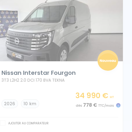
Nissan Interstar Fourgon
3T3 L2H2 2.0 DCI 170 BVA TEKNA
34 990 €
HT
2026
10 km
778 €
dès
TTC/mois
AJOUTER AU COMPARATEUR