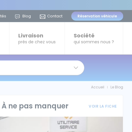
ités
Blog
Contact
Réservation
véhicule
t
Livraison
Société
près de chez vous
qui sommes nous ?
Accueil
Le Blog
|
À ne pas manquer
VOIR LA FICHE