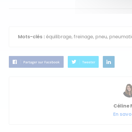
Mots-clés :
équilibrage,
freinage,
pneu
, pneumat
Céline 
En savoi