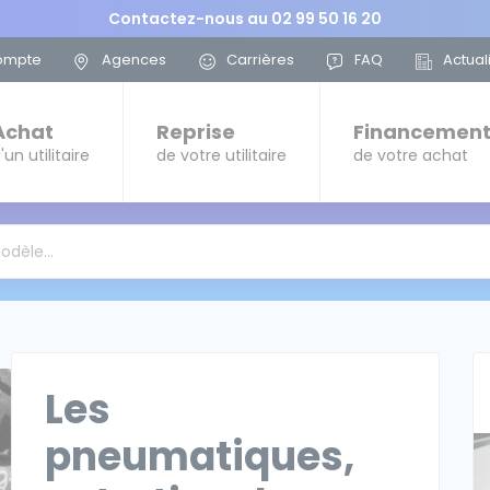
Contactez-nous au
02 99 50 16 20
ompte
Agences
Carrières
FAQ
Actual
Achat
Reprise
Financemen
'un utilitaire
de votre utilitaire
de votre achat
modèle…
Les
pneumatiques,